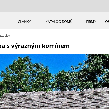
ČLÁNKY
KATALOG DOMŮ
FIRMY
O
ramping
nka s výrazným komínem