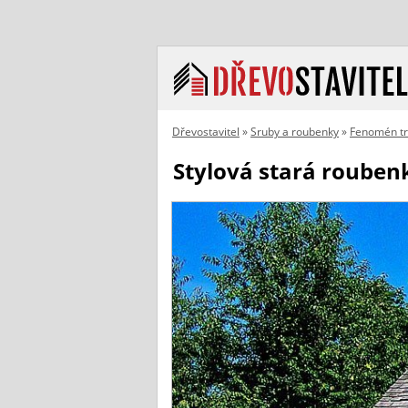
Dřevostavitel
»
Sruby a roubenky
»
Fenomén t
Stylová stará roube