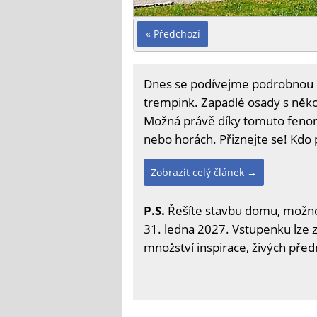
« Předchozí
Dnes se podívejme podrobnou op
trempink. Zapadlé osady s něko
Možná právě díky tomuto fenom
nebo horách. Přiznejte se! Kd
Zobrazit celý článek →
P.S.
Řešíte stavbu domu, možnost
31. ledna 2027. Vstupenku lze zí
množství inspirace, živých před