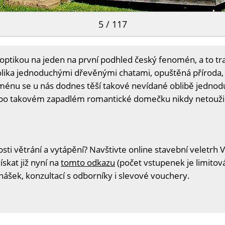
5 / 117
tikou na jeden na první podhled český fenomén, a to tra
lika jednoduchými dřevěnými chatami, opuštěná příroda, 
énu se u nás dodnes těší takové nevídané oblibě jednodu
o po takovém zapadlém romantické domečku nikdy netouži
i větrání a vytápění? Navštivte online stavební veletrh V
skat již nyní na
tomto odkazu
(počet vstupenek je limitov
nášek, konzultací s odborníky i slevové vouchery.