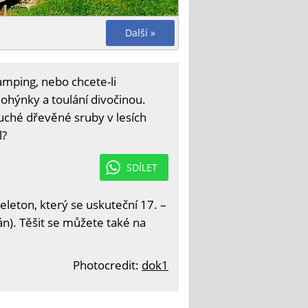
Další »
mping, nebo chcete-li
ohýnky a toulání divočinou.
ché dřevěné sruby v lesích
l?
SDÍLET
eleton, který se uskuteční 17. –
án). Těšit se můžete také na
Photocredit:
dok1