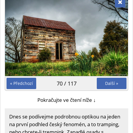
70 / 117
« Předchozí
Další »
Pokračujte ve čtení níže ↓
Dnes se podívejme podrobnou optikou na jeden
na první podhled český fenomén, a to tramping,
nebo chcete-li trempink. Zapadlé osady s