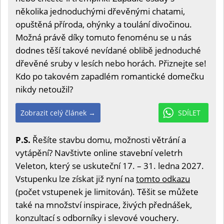
několika jednoduchými dřevěnými chatami,
opuštěná příroda, ohýnky a toulání divočinou.
Možná právě díky tomuto fenoménu se u nás
dodnes těší takové nevídané oblibě jednoduché
dřevěné sruby v lesích nebo horách. Přiznejte se!
Kdo po takovém zapadlém romantické domečku
nikdy netoužil?
Zobrazit celý článek →
SDÍLET
P.S.
Řešíte stavbu domu, možnosti větrání a
vytápění? Navštivte online stavební veletrh
Veleton, který se uskuteční 17. – 31. ledna 2027.
Vstupenku lze získat již nyní na
tomto odkazu
(počet vstupenek je limitován). Těšit se můžete
také na množství inspirace, živých přednášek,
konzultací s odborníky i slevové vouchery.