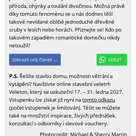
příroda, ohýnky a toulání divočinou. Možná právě
díky tomuto fenoménu se u nás dodnes těší
takové nevídané oblibě jednoduché dřevěné
sruby v lesích nebo horách. Přiznejte se! Kdo po
takovém zapadlém romantické domečku nikdy
netoužil?
Zobrazit celý článek →
SDÍLET
P.S.
Řešíte stavbu domu, možnosti větrání a
vytápění? Navštivte online stavební veletrh
Veleton, který se uskuteční 17. – 31. ledna 2027.
Vstupenku lze získat již nyní na
tomto odkazu
(počet vstupenek je limitován). Těšit se můžete
také na množství inspirace, živých přednášek,
konzultací s odborníky i slevové vouchery.
Photocredit:
Michael & Sherry Martin