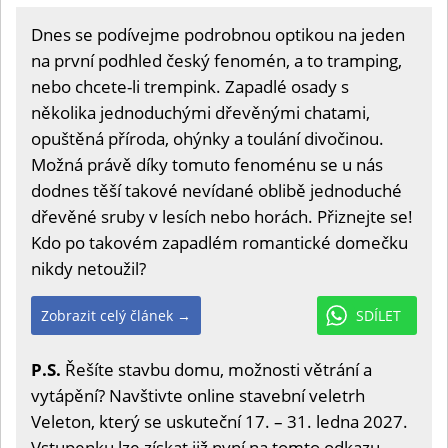
Dnes se podívejme podrobnou optikou na jeden
na první podhled český fenomén, a to tramping,
nebo chcete-li trempink. Zapadlé osady s
několika jednoduchými dřevěnými chatami,
opuštěná příroda, ohýnky a toulání divočinou.
Možná právě díky tomuto fenoménu se u nás
dodnes těší takové nevídané oblibě jednoduché
dřevěné sruby v lesích nebo horách. Přiznejte se!
Kdo po takovém zapadlém romantické domečku
nikdy netoužil?
Zobrazit celý článek →
SDÍLET
P.S.
Řešíte stavbu domu, možnosti větrání a
vytápění? Navštivte online stavební veletrh
Veleton, který se uskuteční 17. – 31. ledna 2027.
Vstupenku lze získat již nyní na
tomto odkazu