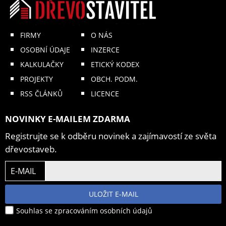
FIRMY
O NÁS
OSOBNÍ ÚDAJE
INZERCE
KALKULAČKY
ETICKÝ KODEX
PROJEKTY
OBCH. PODM.
RSS ČLÁNKŮ
LICENCE
NOVINKY E-MAILEM ZDARMA
Registrujte se k odběru novinek a zajímavostí ze světa
dřevostaveb.
E-MAIL
ULOŽIT E-MAIL
Souhlas se zpracováním osobních údajů