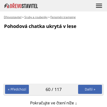
Dřevostavitel
»
Sruby a roubenky
»
Fenomén tramping
Pohodová chatka ukrytá v lese
60 / 117
« Předchozí
Další »
Pokračujte ve čtení níže ↓