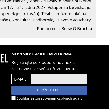
i větrání a vytápění? Navštivte online stavební
ční 17. – 31. ledna 2027. Vstupenku lze získat již
tupenek je limitován). Těšit se můžete také na
nášek, konzultací s odborníky i slevové vouchery.
Photocredit: Betsy O Brochta
NOVINKY E-MAILEM ZDARMA
Registrujte se k odběru novinek a
zajímavostí ze světa dřevostaveb.
E-MAIL
ULOŽIT E-MAIL
Souhlas se zpracováním osobních údajů