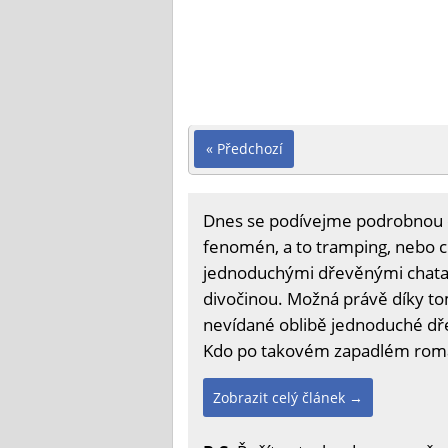
« Předchozí
Dnes se podívejme podrobnou o
fenomén, a to tramping, nebo c
jednoduchými dřevěnými chatam
divočinou. Možná právě díky t
nevídané oblibě jednoduché dře
Kdo po takovém zapadlém roma
Zobrazit celý článek →