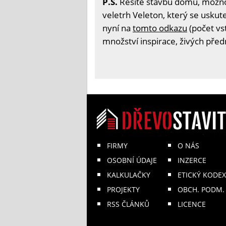
P.S.
Řešíte stavbu domu, možnost
veletrh Veleton, který se uskute
nyní na
tomto odkazu
(počet vs
množství inspirace, živých před
FIRMY
O NÁS
OSOBNÍ ÚDAJE
INZERCE
KALKULAČKY
ETICKÝ KODEX
PROJEKTY
OBCH. PODM.
RSS ČLÁNKŮ
LICENCE