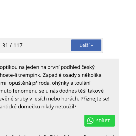
31 / 117
Další »
ptikou na jeden na první podhled český
hcete-li trempink. Zapadlé osady s několika
i, opuštěná příroda, ohýnky a toulání
omuto fenoménu se u nás dodnes těší takové
věné sruby v lesích nebo horách. Přiznejte se!
ntické domečku nikdy netoužil?
SDÍLET