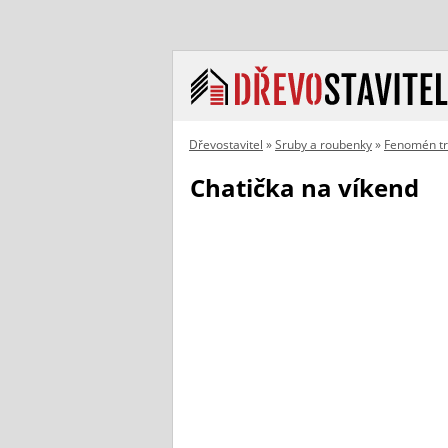
Dřevostavitel
»
Sruby a roubenky
»
Fenomén t
Chatička na víkend