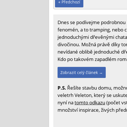
« Předchozí
Dnes se podívejme podrobnou o
fenomén, a to tramping, nebo c
jednoduchými dřevěnými chatam
divočinou. Možná právě díky t
nevídané oblibě jednoduché dře
Kdo po takovém zapadlém roma
Zobrazit celý článek →
P.S.
Řešíte stavbu domu, možnost
veletrh Veleton, který se uskute
nyní na
tomto odkazu
(počet vs
množství inspirace, živých před