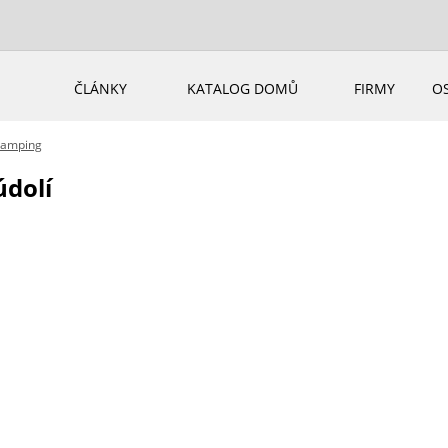
ČLÁNKY
KATALOG DOMŮ
FIRMY
O
ramping
údolí