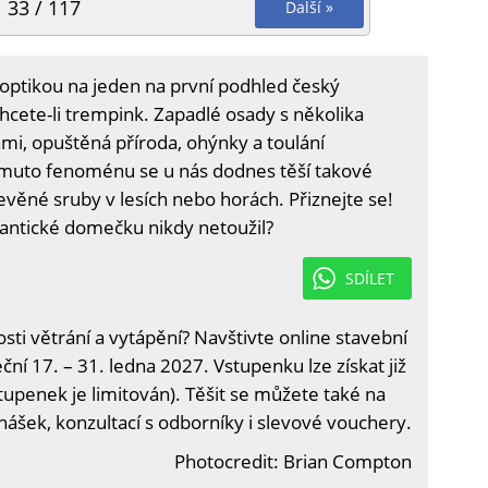
33 / 117
Další »
ptikou na jeden na první podhled český
hcete-li trempink. Zapadlé osady s několika
i, opuštěná příroda, ohýnky a toulání
omuto fenoménu se u nás dodnes těší takové
věné sruby v lesích nebo horách. Přiznejte se!
ntické domečku nikdy netoužil?
SDÍLET
i větrání a vytápění? Navštivte online stavební
ční 17. – 31. ledna 2027. Vstupenku lze získat již
tupenek je limitován). Těšit se můžete také na
nášek, konzultací s odborníky i slevové vouchery.
Photocredit: Brian Compton