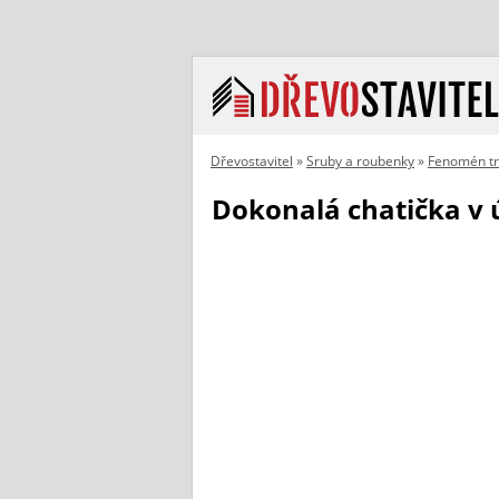
Dřevostavitel
»
Sruby a roubenky
»
Fenomén t
Dokonalá chatička v 