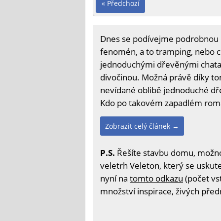
« Předchozí
Dnes se podívejme podrobnou o
fenomén, a to tramping, nebo c
jednoduchými dřevěnými chatam
divočinou. Možná právě díky t
nevídané oblibě jednoduché dře
Kdo po takovém zapadlém roma
Zobrazit celý článek →
P.S.
Řešíte stavbu domu, možnost
veletrh Veleton, který se uskute
nyní na
tomto odkazu
(počet vs
množství inspirace, živých před