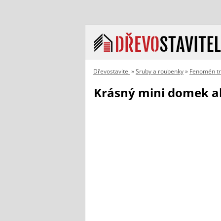
Dřevostavitel
»
Sruby a roubenky
»
Fenomén t
Krásný mini domek a