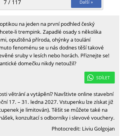
7 / 117
Další »
ptikou na jeden na první podhled český
hcete-li trempink. Zapadlé osady s několika
i, opuštěná příroda, ohýnky a toulání
omuto fenoménu se u nás dodnes těší takové
věné sruby v lesích nebo horách. Přiznejte se!
ntické domečku nikdy netoužil?
SDÍLET
i větrání a vytápění? Navštivte online stavební
ční 17. – 31. ledna 2027. Vstupenku lze získat již
tupenek je limitován). Těšit se můžete také na
nášek, konzultací s odborníky i slevové vouchery.
Photocredit: Liviu Golgojan