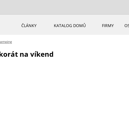
ČLÁNKY
KATALOG DOMŮ
FIRMY
O
ramping
korát na víkend