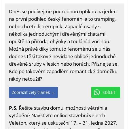
Dnes se podívejme podrobnou optikou na jeden
na první podhled český fenomén, a to tramping,
nebo chcete-li trempink. Zapadlé osady s
několika jednoduchými dřevěnými chatami,
opuštěná příroda, ohýnky a toulání divočinou.
Možná právě díky tomuto fenoménu se u nás
dodnes těší takové nevídané oblibě jednoduché
dřevěné sruby v lesích nebo horách. Přiznejte se!
Kdo po takovém zapadlém romantické domečku
nikdy netoužil?
Zobrazit celý článek →
SDÍLET
P.S.
Řešíte stavbu domu, možnosti větrání a
vytápění? Navštivte online stavební veletrh
Veleton, který se uskuteční 17. – 31. ledna 2027.