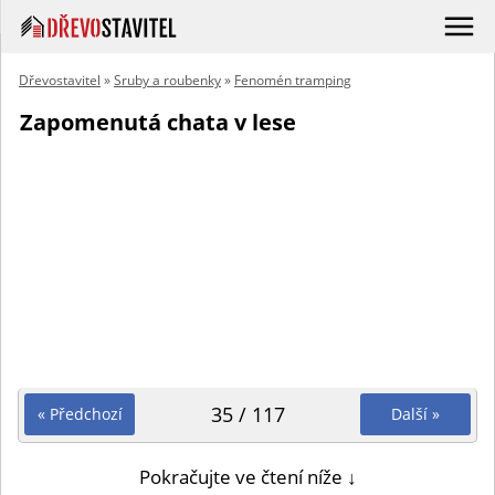
Dřevostavitel
»
Sruby a roubenky
»
Fenomén tramping
Zapomenutá chata v lese
35 / 117
« Předchozí
Další »
Pokračujte ve čtení níže ↓