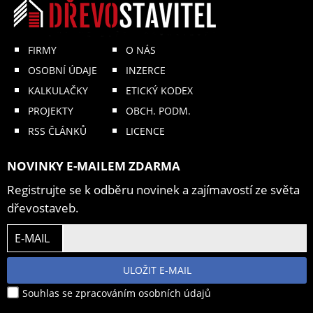
FIRMY
O NÁS
OSOBNÍ ÚDAJE
INZERCE
KALKULAČKY
ETICKÝ KODEX
PROJEKTY
OBCH. PODM.
RSS ČLÁNKŮ
LICENCE
NOVINKY E-MAILEM ZDARMA
Registrujte se k odběru novinek a zajímavostí ze světa
dřevostaveb.
E-MAIL
ULOŽIT E-MAIL
Souhlas se zpracováním osobních údajů