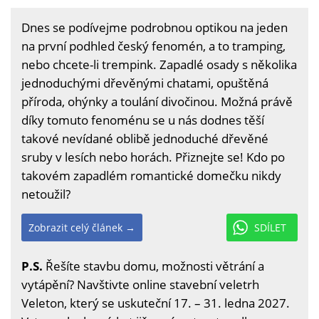
Dnes se podívejme podrobnou optikou na jeden
na první podhled český fenomén, a to tramping,
nebo chcete-li trempink. Zapadlé osady s několika
jednoduchými dřevěnými chatami, opuštěná
příroda, ohýnky a toulání divočinou. Možná právě
díky tomuto fenoménu se u nás dodnes těší
takové nevídané oblibě jednoduché dřevěné
sruby v lesích nebo horách. Přiznejte se! Kdo po
takovém zapadlém romantické domečku nikdy
netoužil?
Zobrazit celý článek →
SDÍLET
P.S.
Řešíte stavbu domu, možnosti větrání a
vytápění? Navštivte online stavební veletrh
Veleton, který se uskuteční 17. – 31. ledna 2027.