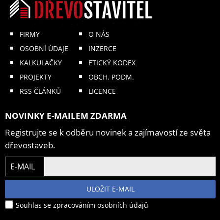
FIRMY
O NÁS
OSOBNÍ ÚDAJE
INZERCE
KALKULAČKY
ETICKÝ KODEX
PROJEKTY
OBCH. PODM.
RSS ČLÁNKŮ
LICENCE
NOVINKY E-MAILEM ZDARMA
Registrujte se k odběru novinek a zajímavostí ze světa
dřevostaveb.
E-MAIL
ULOŽIT E-MAIL
Souhlas se zpracováním osobních údajů