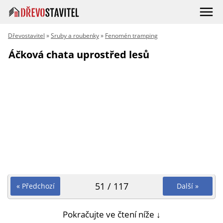
Dřevostavitel
»
Sruby a roubenky
»
Fenomén tramping
Áčková chata uprostřed lesů
51 / 117
« Předchozí
Další »
Pokračujte ve čtení níže ↓