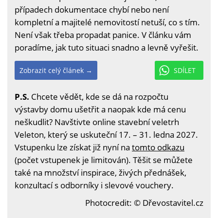
případech dokumentace chybí nebo není
kompletní a majitelé nemovitostí netuší, co s tím.
Není však třeba propadat panice. V článku vám
poradíme, jak tuto situaci snadno a levně vyřešit.
Zobrazit celý článek →
SDÍLET
P.S.
Chcete vědět, kde se dá na rozpočtu
výstavby domu ušetřit a naopak kde má cenu
neškudlit? Navštivte online stavební veletrh
Veleton, který se uskuteční 17. – 31. ledna 2027.
Vstupenku lze získat již nyní na
tomto odkazu
(počet vstupenek je limitován). Těšit se můžete
také na množství inspirace, živých přednášek,
konzultací s odborníky i slevové vouchery.
Photocredit: © Dřevostavitel.cz