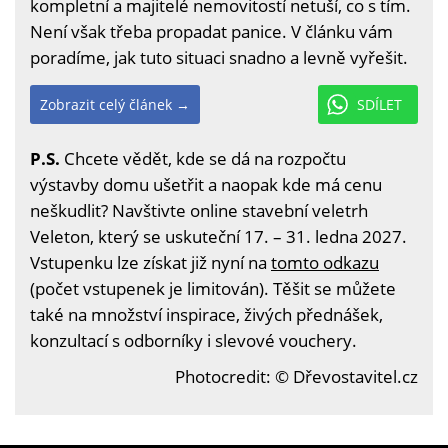
kompletní a majitelé nemovitostí netuší, co s tím.
Není však třeba propadat panice. V článku vám
poradíme, jak tuto situaci snadno a levně vyřešit.
Zobrazit celý článek →
SDÍLET
P.S.
Chcete vědět, kde se dá na rozpočtu
výstavby domu ušetřit a naopak kde má cenu
neškudlit? Navštivte online stavební veletrh
Veleton, který se uskuteční 17. – 31. ledna 2027.
Vstupenku lze získat již nyní na
tomto odkazu
(počet vstupenek je limitován). Těšit se můžete
také na množství inspirace, živých přednášek,
konzultací s odborníky i slevové vouchery.
Photocredit: © Dřevostavitel.cz