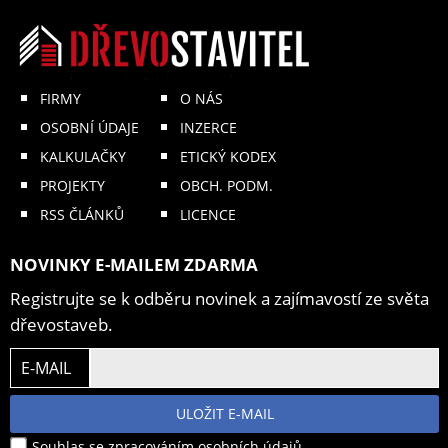
FIRMY
O NÁS
OSOBNÍ ÚDAJE
INZERCE
KALKULAČKY
ETICKÝ KODEX
PROJEKTY
OBCH. PODM.
RSS ČLÁNKŮ
LICENCE
NOVINKY E-MAILEM ZDARMA
Registrujte se k odběru novinek a zajímavostí ze světa
dřevostaveb.
E-MAIL
ULOŽIT E-MAIL
Souhlas se zpracováním osobních údajů