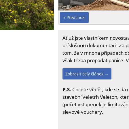
« Předchozí
Ať už jste vlastníkem novosta
příslušnou dokumentaci. Za pá
tom, že v mnoha případech do
však třeba propadat panice. V
Zobrazit celý článek →
P.S.
Chcete vědět, kde se dá 
stavební veletrh Veleton, kter
(počet vstupenek je limitován)
slevové vouchery.