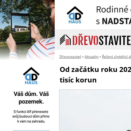
Dřevostavitel
»
Aktuality
»
Řešení chybějící
Od začátku roku 202
tisíc korun