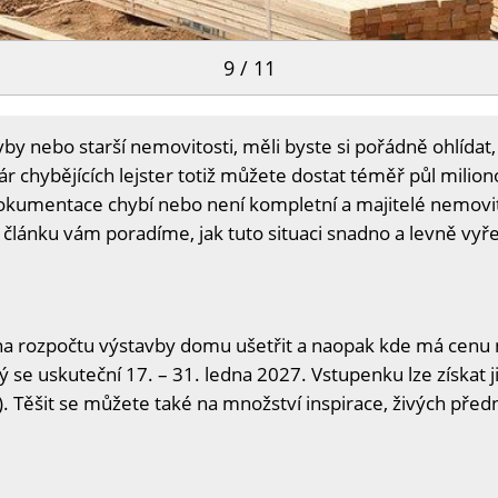
9 / 11
vby nebo starší nemovitosti, měli byste si pořádně ohlídat
r chybějících lejster totiž můžete dostat téměř půl milio
kumentace chybí nebo není kompletní a majitelé nemovitos
 článku vám poradíme, jak tuto situaci snadno a levně vyře
na rozpočtu výstavby domu ušetřit a naopak kde má cenu n
ý se uskuteční 17. – 31. ledna 2027. Vstupenku lze získat j
. Těšit se můžete také na množství inspirace, živých předn