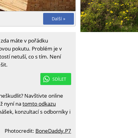
Další »
, zda máte v pořádku
novou pokutu. Problém je v
tí netuší, co s tím. Není
šit.
SDÍLET
eškudlit? Navštivte online
iž nyní na
tomto odkazu
ášek, konzultací s odborníky i
Photocredit:
BoneDaddy.P7