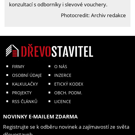
konzultací s odborníky i slevové vouchery.
Photocredit: Archiv redakce
FIRMY
O NÁS
OSOBNÍ ÚDAJE
INZERCE
KALKULAČKY
ETICKÝ KODEX
PROJEKTY
OBCH. PODM.
RSS ČLÁNKŮ
LICENCE
NOVINKY E-MAILEM ZDARMA
Registrujte se k odběru novinek a zajímavostí ze světa
dřevostaveb.