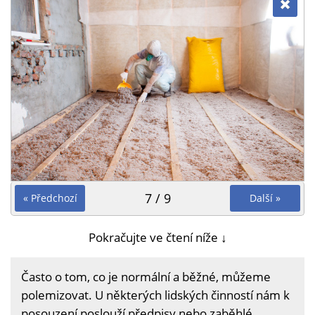
7 / 9
« Předchozí
Další »
Pokračujte ve čtení níže ↓
Často o tom, co je normální a běžné, můžeme
polemizovat. U některých lidských činností nám k
posouzení poslouží předpisy nebo zaběhlé