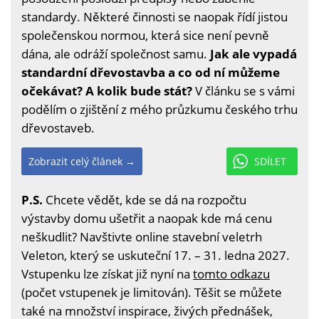
standardy. Některé činnosti se naopak řídí jistou
společenskou normou, která sice není pevně
dána, ale odráží společnost samu.
Jak ale vypadá
standardní dřevostavba a co od ní můžeme
očekávat? A kolik bude stát?
V článku se s vámi
podělím o zjištění z mého průzkumu českého trhu
dřevostaveb.
Zobrazit celý článek →
SDÍLET
P.S.
Chcete vědět, kde se dá na rozpočtu
výstavby domu ušetřit a naopak kde má cenu
neškudlit? Navštivte online stavební veletrh
Veleton, který se uskuteční 17. – 31. ledna 2027.
Vstupenku lze získat již nyní na
tomto odkazu
(počet vstupenek je limitován). Těšit se můžete
také na množství inspirace, živých přednášek,