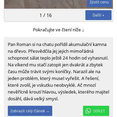
Zjistit cenu
1 / 16
Další »
Pokračujte ve čtení níže ↓
Pan Roman si na chatu pořídil akumulační kamna
na dřevo. Přesvědčila jej jejich mimořádná
schopnost sálat teplo ještě 24 hodin od vyhasnutí.
Na víkend mu stačí zatopit jen dvakrát a zbytek
času může trávit svými koníčky. Narazil ale na
jeden problém, který musel vyřešit. A řešení,
které zvolil, je vskutku neobvyklé. Ač mnozí
nevěřícně kroutí hlavou, výsledek, kterého majitel
dosáhl, dává velký smysl.
Zobrazit celý článek →
SDÍLET