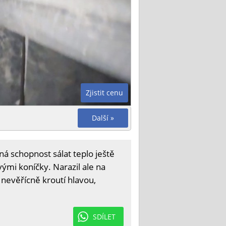
Zjistit cenu
Další »
á schopnost sálat teplo ještě
vými koníčky. Narazil ale na
 nevěřícně kroutí hlavou,
SDÍLET