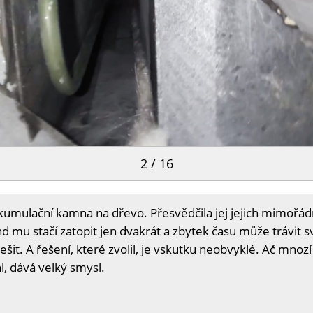
2 / 16
kumulační kamna na dřevo. Přesvědčila jej jejich mimořádn
d mu stačí zatopit jen dvakrát a zbytek času může trávit s
šit. A řešení, které zvolil, je vskutku neobvyklé. Ač mnozí
l, dává velký smysl.