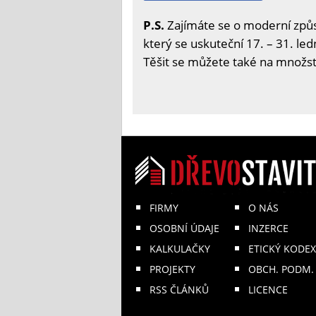
P.S.
Zajímáte se o moderní způs
který se uskuteční 17. – 31. led
Těšit se můžete také na množstv
FIRMY
O NÁS
OSOBNÍ ÚDAJE
INZERCE
KALKULAČKY
ETICKÝ KODEX
PROJEKTY
OBCH. PODM.
RSS ČLÁNKŮ
LICENCE