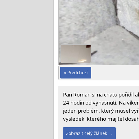
« Předchozí
Pan Roman si na chatu pořídil a
24 hodin od vyhasnutí. Na víken
jeden problém, který musel vyře
výsledek, kterého majitel dosáh
Zobrazit celý článek →