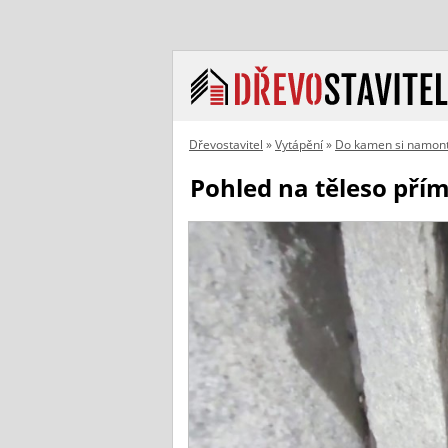
Dřevostavitel
»
Vytápění
»
Do kamen si namont
Pohled na těleso pří