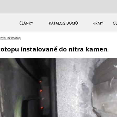
ČLÁNKY
KATALOG DOMŮ
FIRMY
O
oval přímotop
motopu instalované do nitra kamen