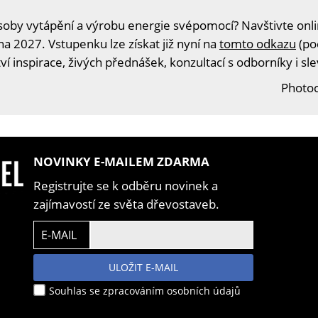
oby vytápění a výrobu energie svépomocí? Navštivte onlin
na 2027. Vstupenku lze získat již nyní na
tomto odkazu
(po
í inspirace, živých přednášek, konzultací s odborníky i s
Photoc
NOVINKY E-MAILEM ZDARMA
Registrujte se k odběru novinek a
zajímavostí ze světa dřevostaveb.
E-MAIL
ULOŽIT E-MAIL
Souhlas se zpracováním osobních údajů