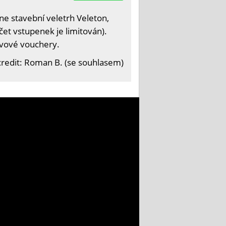
e stavební veletrh Veleton,
čet vstupenek je limitován).
levové vouchery.
redit: Roman B. (se souhlasem)