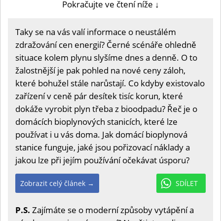
Pokračujte ve čtení níže ↓
Taky se na vás valí informace o neustálém
zdražování cen energií? Černé scénáře ohledně
situace kolem plynu slyšíme dnes a denně. O to
žalostnější je pak pohled na nové ceny záloh,
které bohužel stále narůstají. Co kdyby existovalo
zařízení v ceně pár desítek tisíc korun, které
dokáže vyrobit plyn třeba z bioodpadu? Řeč je o
domácích bioplynových stanicích, které lze
používat i u vás doma. Jak domácí bioplynová
stanice funguje, jaké jsou pořizovací náklady a
jakou lze při jejím používání očekávat úsporu?
Zobrazit celý článek →
SDÍLET
P.S.
Zajímáte se o moderní způsoby vytápění a