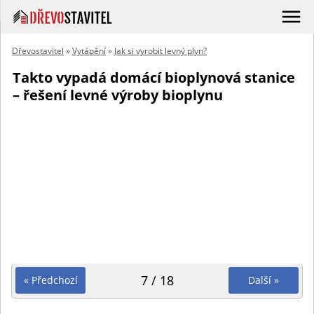
Dřevostavitel
»
Vytápění
»
Jak si vyrobit levný plyn?
Takto vypadá domácí bioplynová stanice
– řešení levné výroby bioplynu
7 / 18
« Předchozí
Další »