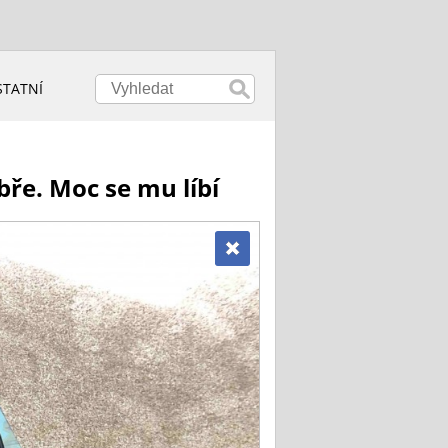
STATNÍ
ře. Moc se mu líbí