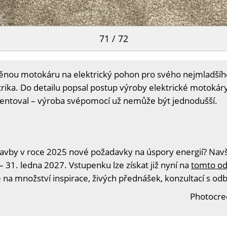
71 / 72
věnou motokáru na elektrický pohon pro svého nejmladšíh
rika. Do detailu popsal postup výroby elektrické motokáry
ntoval – výroba svépomocí už nemůže být jednodušší.
tavby v roce 2025 nové požadavky na úspory energií? Navšt
– 31. ledna 2027. Vstupenku lze získat již nyní na
tomto o
é na množství inspirace, živých přednášek, konzultací s od
Photocre