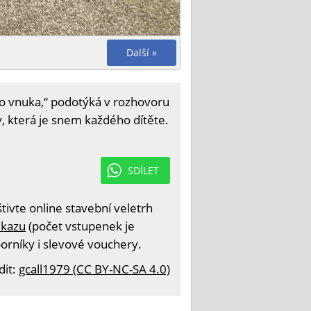
Další »
o vnuka,“ podotýká v rozhovoru
, která je snem každého dítěte.
SDÍLET
ivte online stavební veletrh
dkazu
(počet vstupenek je
borníky i slevové vouchery.
dit:
gcall1979 (CC BY-NC-SA 4.0)