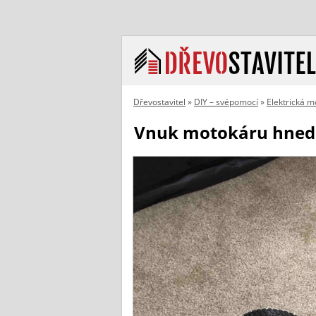
Dřevostavitel
»
DIY – svépomocí
»
Elektrická 
Vnuk motokáru hned ot