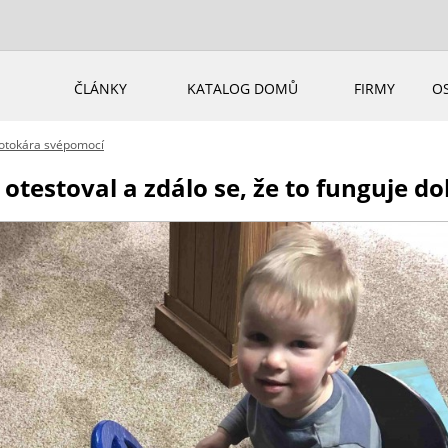
ČLÁNKY
KATALOG DOMŮ
FIRMY
O
motokára svépomocí
estoval a zdálo se, že to funguje dob