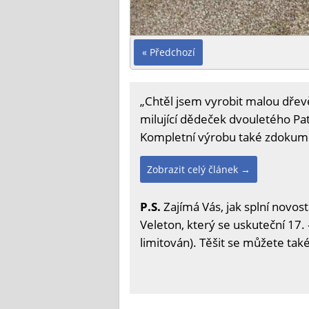
« Předchozí
„Chtěl jsem vyrobit malou dře
milující dědeček dvouletého Pat
Kompletní výrobu také zdokume
Zobrazit celý článek →
P.S.
Zajímá Vás, jak splní novos
Veleton, který se uskuteční 17. 
limitován). Těšit se můžete tak