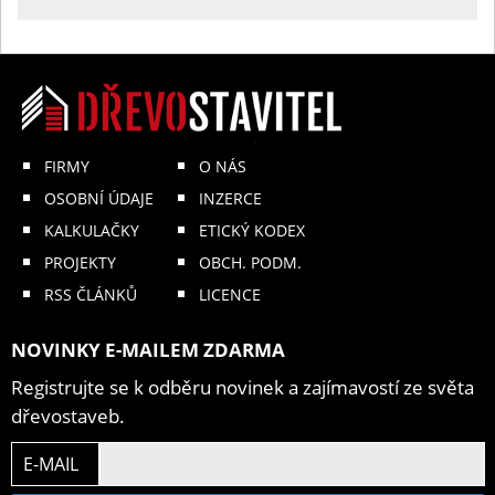
FIRMY
O NÁS
OSOBNÍ ÚDAJE
INZERCE
KALKULAČKY
ETICKÝ KODEX
PROJEKTY
OBCH. PODM.
RSS ČLÁNKŮ
LICENCE
NOVINKY E-MAILEM ZDARMA
Registrujte se k odběru novinek a zajímavostí ze světa
dřevostaveb.
E-MAIL