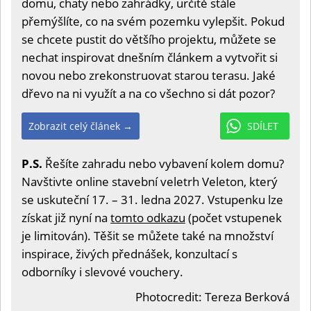
domu, chaty nebo zahrádky, určitě stále
přemýšlíte, co na svém pozemku vylepšit. Pokud
se chcete pustit do většího projektu, můžete se
nechat inspirovat dnešním článkem a vytvořit si
novou nebo zrekonstruovat starou terasu. Jaké
dřevo na ni využít a na co všechno si dát pozor?
Zobrazit celý článek →
SDÍLET
P.S.
Řešíte zahradu nebo vybavení kolem domu?
Navštivte online stavební veletrh Veleton, který
se uskuteční 17. – 31. ledna 2027. Vstupenku lze
získat již nyní na
tomto odkazu
(počet vstupenek
je limitován). Těšit se můžete také na množství
inspirace, živých přednášek, konzultací s
odborníky i slevové vouchery.
Photocredit: Tereza Berková