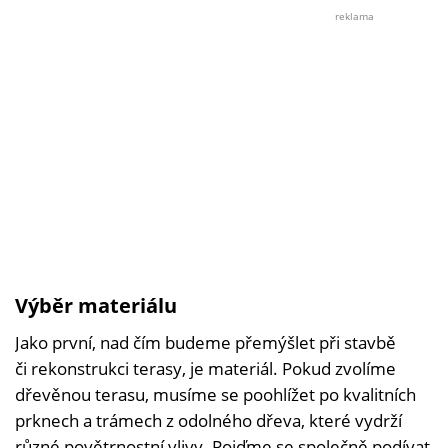
Se
reklama
souh
Terez
Berko
Výběr materiálu
Jako první, nad čím budeme přemýšlet při stavbě
či rekonstrukci terasy, je materiál. Pokud zvolíme
dřevěnou terasu, musíme se poohlížet po kvalitních
prknech a trámech z odolného dřeva, které vydrží
různé povětrnostní vlivy. Pojďme se společně podívat