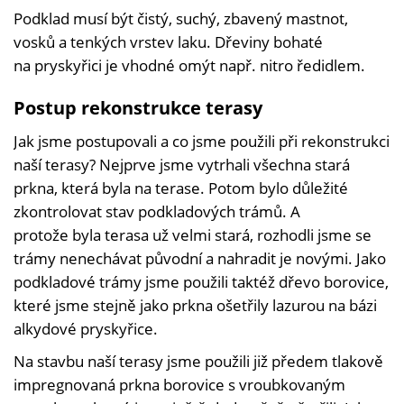
Podklad musí být čistý, suchý, zbavený mastnot,
vosků a tenkých vrstev laku. Dřeviny bohaté
na pryskyřici je vhodné omýt např. nitro ředidlem.
Postup rekonstrukce terasy
Jak jsme postupovali a co jsme použili při rekonstrukci
naší terasy? Nejprve jsme vytrhali všechna stará
prkna, která byla na terase. Potom bylo důležité
zkontrolovat stav podkladových trámů. A
protože byla terasa už velmi stará, rozhodli jsme se
trámy nenechávat původní a nahradit je novými. Jako
podkladové trámy jsme použili taktéž dřevo borovice,
které jsme stejně jako prkna ošetřily lazurou na bázi
alkydové pryskyřice.
Na stavbu naší terasy jsme použili již předem tlakově
impregnovaná prkna borovice s vroubkovaným