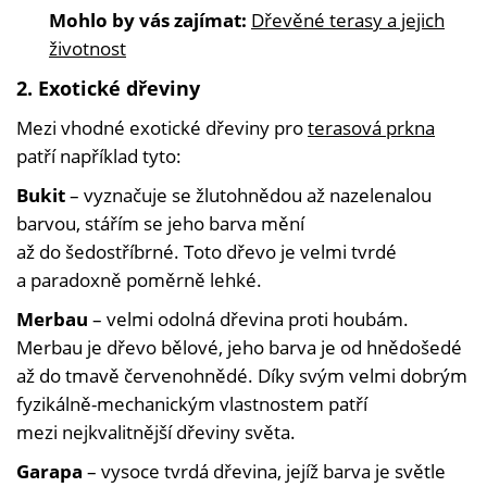
Mohlo by vás zajímat:
Dřevěné terasy a jejich
životnost
2. Exotické dřeviny
Mezi vhodné exotické dřeviny pro
terasová prkna
patří například tyto:
Bukit
– vyznačuje se žlutohnědou až nazelenalou
barvou, stářím se jeho barva mění
až do šedostříbrné. Toto dřevo je velmi tvrdé
a paradoxně poměrně lehké.
Merbau
– velmi odolná dřevina proti houbám.
Merbau je dřevo bělové, jeho barva je od hnědošedé
až do tmavě červenohnědé. Díky svým velmi dobrým
fyzikálně-mechanickým vlastnostem patří
mezi nejkvalitnější dřeviny světa.
Garapa
– vysoce tvrdá dřevina, jejíž barva je světle