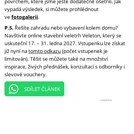
povrchem, které jsme ještě dodatečně ošetřili. Jak
vypadá výsledek, si můžete prohlédnout
ve
fotogalerii
.
P.S.
Řešíte zahradu nebo vybavení kolem domu?
Navštivte online stavební veletrh Veleton, který se
uskuteční 17. – 31. ledna 2027. Vstupenku lze získat
již nyní na
tomto odkazu
(počet vstupenek je
limitován). Těšit se můžete také na množství
inspirace, živých přednášek, konzultací s odborníky i
slevové vouchery.
SDÍLET ČLÁNEK
reklama