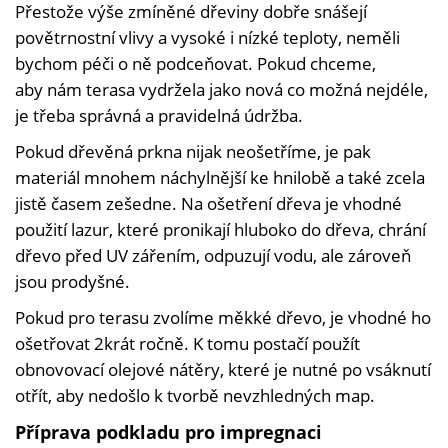
Přestože výše zmíněné dřeviny dobře snášejí
povětrnostní vlivy a vysoké i nízké teploty, neměli
bychom péči o ně podceňovat. Pokud chceme,
aby nám terasa vydržela jako nová co možná nejdéle,
je třeba správná a pravidelná údržba.
Pokud dřevěná prkna nijak neošetříme, je pak
materiál mnohem náchylnější ke hnilobě a také zcela
jistě časem zešedne. Na ošetření dřeva je vhodné
použití lazur, které pronikají hluboko do dřeva, chrání
dřevo před UV zářením, odpuzují vodu, ale zároveň
jsou prodyšné.
Pokud pro terasu zvolíme měkké dřevo, je vhodné ho
ošetřovat 2krát ročně. K tomu postačí použít
obnovovací olejové nátěry, které je nutné po vsáknutí
otřít, aby nedošlo k tvorbě nevzhledných map.
Příprava podkladu pro impregnaci