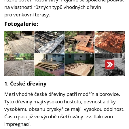
na vlastnosti různých typů vhodných dřevin
pro venkovní terasy.
Fotogalerie:
i
Foto:
1. České dřeviny
Se
souh
Terez
Mezi vhodné české dřeviny patří modřín a borovice.
Berko
Tyto dřeviny mají vysokou hustotu, pevnost a díky
Terez
vysokému obsahu pryskyřice mají i vysokou odolnost.
Berko
Shutt
Často jsou již ve výrobě ošetřovány tzv. tlakovou
Ryan
impregnací.
Frost