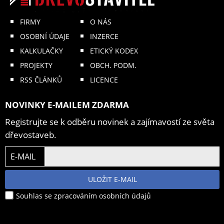
FIRMY
O NÁS
OSOBNÍ ÚDAJE
INZERCE
KALKULAČKY
ETICKÝ KODEX
PROJEKTY
OBCH. PODM.
RSS ČLÁNKŮ
LICENCE
NOVINKY E-MAILEM ZDARMA
Registrujte se k odběru novinek a zajímavostí ze světa
dřevostaveb.
E-MAIL
ULOŽIT E-MAIL
Souhlas se zpracováním osobních údajů