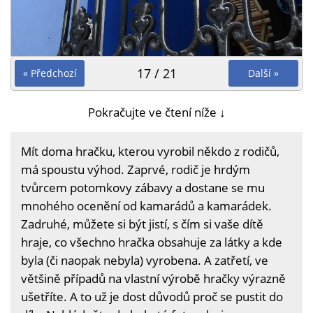
17 / 21
« Předchozí
Další »
Pokračujte ve čtení níže ↓
Mít doma hračku, kterou vyrobil někdo z rodičů,
má spoustu výhod. Zaprvé, rodič je hrdým
tvůrcem potomkovy zábavy a dostane se mu
mnohého ocenění od kamarádů a kamarádek.
Zadruhé, můžete si být jistí, s čím si vaše dítě
hraje, co všechno hračka obsahuje za látky a kde
byla (či naopak nebyla) vyrobena. A zatřetí, ve
většině případů na vlastní výrobě hračky výrazně
ušetříte. A to už je dost důvodů proč se pustit do