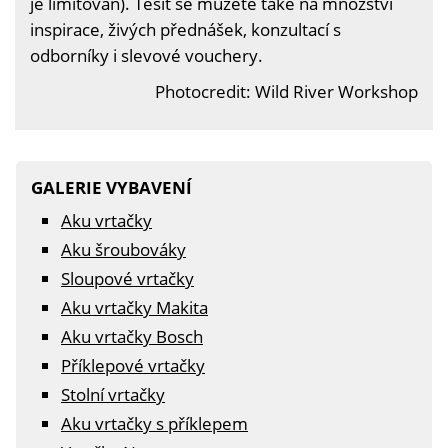
je limitován). Těšit se můžete také na množství
inspirace, živých přednášek, konzultací s
odborníky i slevové vouchery.
Photocredit: Wild River Workshop
GALERIE VYBAVENÍ
Aku vrtačky
Aku šroubováky
Sloupové vrtačky
Aku vrtačky Makita
Aku vrtačky Bosch
Příklepové vrtačky
Stolní vrtačky
Aku vrtačky s příklepem