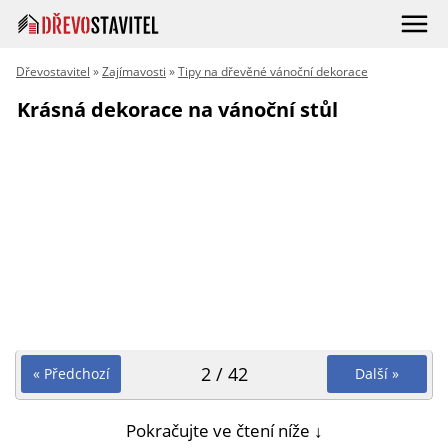
Dřevostavitel
»
Zajímavosti
»
Tipy na dřevěné vánoční dekorace
Krásná dekorace na vánoční stůl
2 / 42
« Předchozí
Další »
Pokračujte ve čtení níže ↓