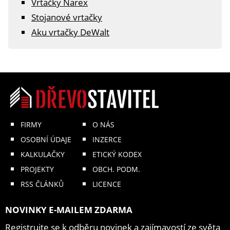
Vrtačky Narex
Stojanové vrtačky
Aku vrtačky DeWalt
FIRMY
O NÁS
OSOBNÍ ÚDAJE
INZERCE
KALKULAČKY
ETICKÝ KODEX
PROJEKTY
OBCH. PODM.
RSS ČLÁNKŮ
LICENCE
NOVINKY E-MAILEM ZDARMA
Registrujte se k odběru novinek a zajímavostí ze světa