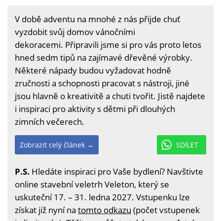
V době adventu na mnohé z nás přijde chuť
vyzdobit svůj domov vánočními
dekoracemi. Připravili jsme si pro vás proto letos
hned sedm tipů na zajímavé dřevěné výrobky.
Některé nápady budou vyžadovat hodně
zručnosti a schopnosti pracovat s nástroji, jiné
jsou hlavně o kreativitě a chuti tvořit. Jistě najdete
i inspiraci pro aktivity s dětmi při dlouhých
zimních večerech.
Zobrazit celý článek →
SDÍLET
P.S.
Hledáte inspiraci pro Vaše bydlení? Navštivte
online stavební veletrh Veleton, který se
uskuteční 17. – 31. ledna 2027. Vstupenku lze
získat již nyní na
tomto odkazu
(počet vstupenek