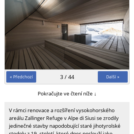
3 / 44
« Předchozí
Další »
Pokračujte ve čtení níže ↓
V rámci renovace a rozšíření vysokohorského
areálu Zallinger Refuge v Alpe di Siusi se zrodily
jedinečné stavby napodobující staré jihotyrolské
stodoly z 19. století, které dnes poslouží jako