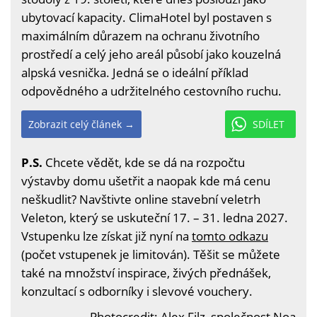
ubytovací kapacity. ClimaHotel byl postaven s
maximálním důrazem na ochranu životního
prostředí a celý jeho areál působí jako kouzelná
alpská vesnička. Jedná se o ideální příklad
odpovědného a udržitelného cestovního ruchu.
Zobrazit celý článek →
SDÍLET
P.S.
Chcete vědět, kde se dá na rozpočtu
výstavby domu ušetřit a naopak kde má cenu
neškudlit? Navštivte online stavební veletrh
Veleton, který se uskuteční 17. – 31. ledna 2027.
Vstupenku lze získat již nyní na
tomto odkazu
(počet vstupenek je limitován). Těšit se můžete
také na množství inspirace, živých přednášek,
konzultací s odborníky i slevové vouchery.
Photocredit: Alex Filz, společnost Noa