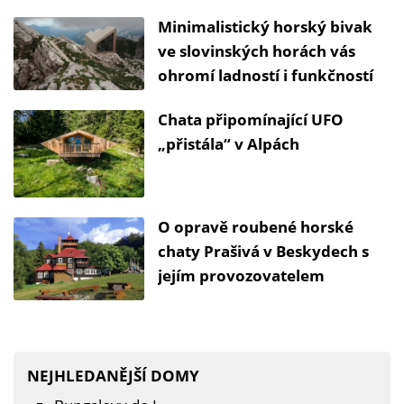
Minimalistický horský bivak
ve slovinských horách vás
ohromí ladností i funkčností
Chata připomínající UFO
„přistála“ v Alpách
O opravě roubené horské
chaty Prašivá v Beskydech s
jejím provozovatelem
NEJHLEDANĚJŠÍ DOMY