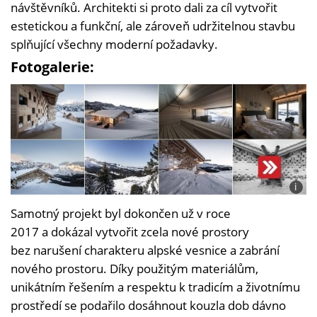
návštěvníků. Architekti si proto dali za cíl vytvořit
estetickou a funkční, ale zároveň udržitelnou stavbu
splňující všechny moderní požadavky.
Fotogalerie:
i
Foto:
Samotný projekt byl dokončen už v roce
Alex
Filz,
2017 a dokázal vytvořit zcela nové prostory
spole
bez narušení charakteru alpské vesnice a zabrání
Noa
nového prostoru. Díky použitým materiálům,
unikátním řešením a respektu k tradicím a životnímu
prostředí se podařilo dosáhnout kouzla dob dávno