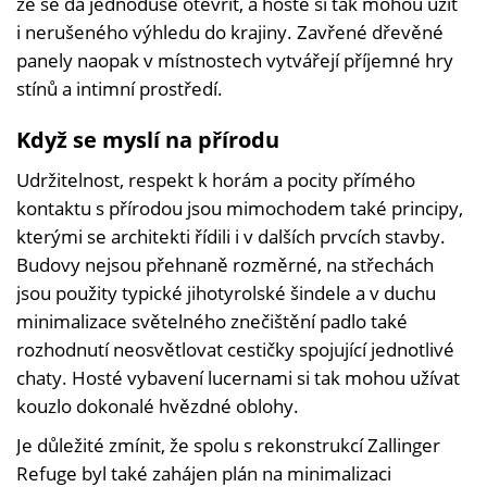
že se dá jednoduše otevřít, a hosté si tak mohou užít
i nerušeného výhledu do krajiny. Zavřené dřevěné
panely naopak v místnostech vytvářejí příjemné hry
stínů a intimní prostředí.
Když se myslí na přírodu
Udržitelnost, respekt k horám a pocity přímého
kontaktu s přírodou jsou mimochodem také principy,
kterými se architekti řídili i v dalších prvcích stavby.
Budovy nejsou přehnaně rozměrné, na střechách
jsou použity typické jihotyrolské šindele a v duchu
minimalizace světelného znečištění padlo také
rozhodnutí neosvětlovat cestičky spojující jednotlivé
chaty. Hosté vybavení lucernami si tak mohou užívat
kouzlo dokonalé hvězdné oblohy.
Je důležité zmínit, že spolu s rekonstrukcí Zallinger
Refuge byl také zahájen plán na minimalizaci