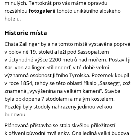
minulých. Tentokrát pro vás máme opravdu
rozsáhlou
fotogalerii
tohoto unikátního alpského
hotelu.
Historie místa
Chata Zallinger byla na tomto místě vystavěna poprvé
v polovině 19. století a leží pod Sassopiattem
v úctyhodné výšce 2200 metrů nad mořem. Postavil ji
Karl von Zallinger-Stillendorf, v té době velmi
významná osobnost Jižního Tyrolska. Pozemek koupil
v roce 1854, tehdy se této oblasti říkalo „Sassegg“, což
znamená „vyvýšenina na velkém kameni“. Stavba
byla obklopena 7 stodolami a malým kostelem.
Později byly stodoly nahrazeny jedinou velkou
budovou.
Plánovaná přístavba se stala skvělou příležitostí
k oživení původní myšlenky. Ona jediná velká budova