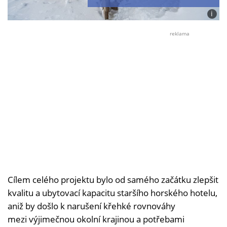
i
Foto:
Alex
reklama
Filz,
spole
Noa
Cílem celého projektu bylo od samého začátku zlepšit
kvalitu a ubytovací kapacitu staršího horského hotelu,
aniž by došlo k narušení křehké rovnováhy
mezi výjimečnou okolní krajinou a potřebami