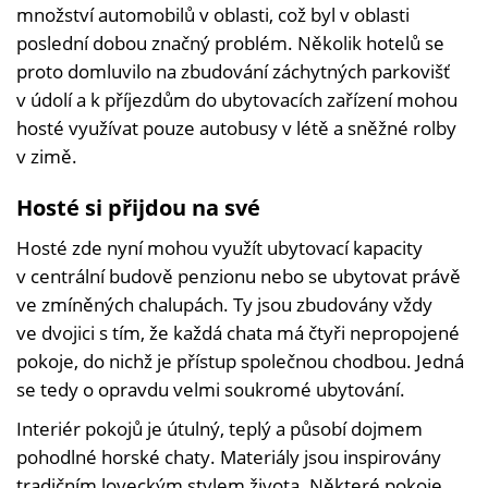
množství automobilů v oblasti, což byl v oblasti
poslední dobou značný problém. Několik hotelů se
proto domluvilo na zbudování záchytných parkovišť
v údolí a k příjezdům do ubytovacích zařízení mohou
hosté využívat pouze autobusy v létě a sněžné rolby
v zimě.
Hosté si přijdou na své
Hosté zde nyní mohou využít ubytovací kapacity
v centrální budově penzionu nebo se ubytovat právě
ve zmíněných chalupách. Ty jsou zbudovány vždy
ve dvojici s tím, že každá chata má čtyři nepropojené
pokoje, do nichž je přístup společnou chodbou. Jedná
se tedy o opravdu velmi soukromé ubytování.
Interiér pokojů je útulný, teplý a působí dojmem
pohodlné horské chaty. Materiály jsou inspirovány
tradičním loveckým stylem života. Některé pokoje