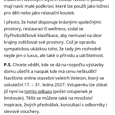
mají navíc malé podkroví, které lze použít jako ložnici
pro děti nebo jako relaxační koutek.
I přesto, že hotel disponuje krásnými společnými
prostory, restaurací či wellness, vzdal se
čtyřhvězdičkové klasifikace, aby nemusel na úkor
krajiny zvětšovat své prostory. Což je opravdu
sympatickou ukázkou toho, že tady jim rozhodně
nejde jen o luxus, ale také o přírodu a udržitelnost.
P.S.
Chcete vědět, kde se dá na rozpočtu výstavby
domu ušetřit a naopak kde má cenu neškudlit?
Navštivte online stavební veletrh Veleton, který se
uskuteční 17. – 31. ledna 2027. Vstupenku lze získat
již nyní na
tomto odkazu
(počet vstupenek je
limitován). Těšit se můžete také na množství
inspirace, živých přednášek, konzultací s odborníky i
slevové vouchery.