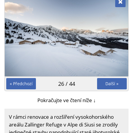
26 / 44
« Předchozí
Další »
Pokračujte ve čtení níže ↓
V rámci renovace a rozšíření vysokohorského
areálu Zallinger Refuge v Alpe di Siusi se zrodily
jedinečné stavby napodobující staré jihotyrolské