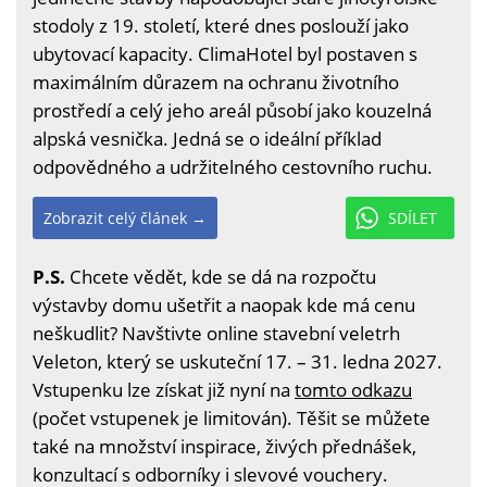
stodoly z 19. století, které dnes poslouží jako
ubytovací kapacity. ClimaHotel byl postaven s
maximálním důrazem na ochranu životního
prostředí a celý jeho areál působí jako kouzelná
alpská vesnička. Jedná se o ideální příklad
odpovědného a udržitelného cestovního ruchu.
Zobrazit celý článek →
SDÍLET
P.S.
Chcete vědět, kde se dá na rozpočtu
výstavby domu ušetřit a naopak kde má cenu
neškudlit? Navštivte online stavební veletrh
Veleton, který se uskuteční 17. – 31. ledna 2027.
Vstupenku lze získat již nyní na
tomto odkazu
(počet vstupenek je limitován). Těšit se můžete
také na množství inspirace, živých přednášek,
konzultací s odborníky i slevové vouchery.