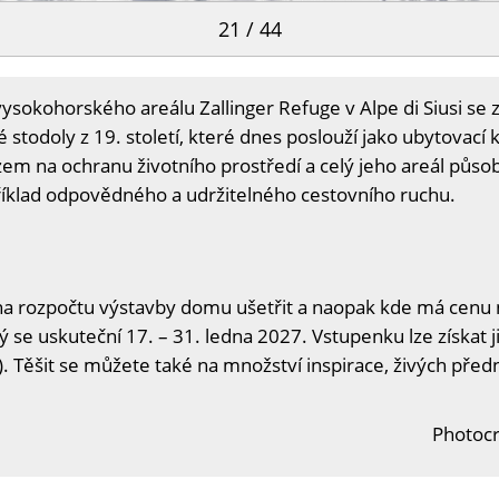
21 / 44
vysokohorského areálu Zallinger Refuge v Alpe di Siusi se 
é stodoly z 19. století, které dnes poslouží jako ubytovací 
m na ochranu životního prostředí a celý jeho areál působ
příklad odpovědného a udržitelného cestovního ruchu.
na rozpočtu výstavby domu ušetřit a naopak kde má cenu n
ý se uskuteční 17. – 31. ledna 2027. Vstupenku lze získat j
. Těšit se můžete také na množství inspirace, živých předn
Photocr