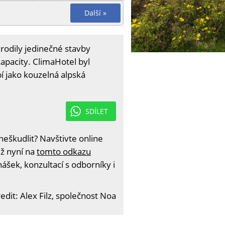
Další »
zrodily jedinečné stavby
kapacity. ClimaHotel byl
í jako kouzelná alpská
SDÍLET
eškudlit? Navštivte online
iž nyní na
tomto odkazu
ášek, konzultací s odborníky i
edit: Alex Filz, společnost Noa