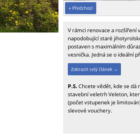
« Předchozí
V rámci renovace a rozšíření 
napodobující staré jihotyrolsk
postaven s maximálním důraze
vesnička. Jedná se o ideální 
Zobrazit celý článek →
P.S.
Chcete vědět, kde se dá 
stavební veletrh Veleton, kter
(počet vstupenek je limitován)
slevové vouchery.