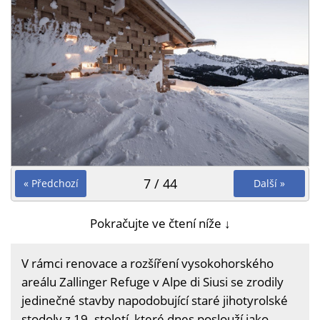
7 / 44
« Předchozí
Další »
Pokračujte ve čtení níže ↓
V rámci renovace a rozšíření vysokohorského
areálu Zallinger Refuge v Alpe di Siusi se zrodily
jedinečné stavby napodobující staré jihotyrolské
stodoly z 19. století, které dnes poslouží jako