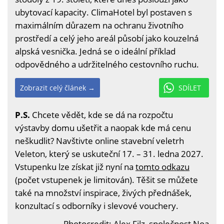
ubytovací kapacity. ClimaHotel byl postaven s
maximálním důrazem na ochranu životního
prostředí a celý jeho areál působí jako kouzelná
alpská vesnička. Jedná se o ideální příklad
odpovědného a udržitelného cestovního ruchu.
Zobrazit celý článek →
SDÍLET
P.S.
Chcete vědět, kde se dá na rozpočtu
výstavby domu ušetřit a naopak kde má cenu
neškudlit? Navštivte online stavební veletrh
Veleton, který se uskuteční 17. – 31. ledna 2027.
Vstupenku lze získat již nyní na
tomto odkazu
(počet vstupenek je limitován). Těšit se můžete
také na množství inspirace, živých přednášek,
konzultací s odborníky i slevové vouchery.
Photocredit: Alex Filz, společnost Noa