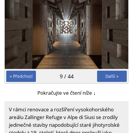
9 / 44
« Předchozí
Další »
Pokračujte ve čtení níže ↓
V rámci renovace a rozšíření vysokohorského
areálu Zallinger Refuge v Alpe di Siusi se zrodily
jedinečné stavby napodobující staré jihotyrolské
stodoly z 19. století, které dnes poslouží jako