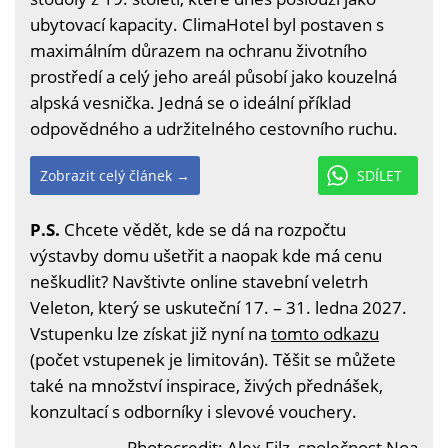
ubytovací kapacity. ClimaHotel byl postaven s
maximálním důrazem na ochranu životního
prostředí a celý jeho areál působí jako kouzelná
alpská vesnička. Jedná se o ideální příklad
odpovědného a udržitelného cestovního ruchu.
Zobrazit celý článek →
SDÍLET
P.S.
Chcete vědět, kde se dá na rozpočtu
výstavby domu ušetřit a naopak kde má cenu
neškudlit? Navštivte online stavební veletrh
Veleton, který se uskuteční 17. – 31. ledna 2027.
Vstupenku lze získat již nyní na
tomto odkazu
(počet vstupenek je limitován). Těšit se můžete
také na množství inspirace, živých přednášek,
konzultací s odborníky i slevové vouchery.
Photocredit: Alex Filz, společnost Noa