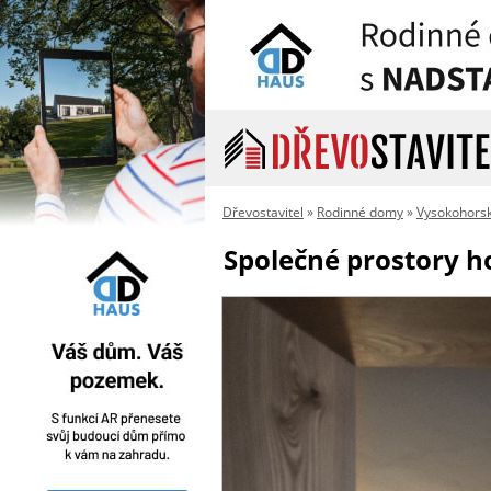
Dřevostavitel
»
Rodinné domy
»
Vysokohorsk
Společné prostory h