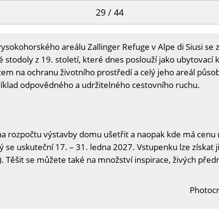
29 / 44
vysokohorského areálu Zallinger Refuge v Alpe di Siusi se 
é stodoly z 19. století, které dnes poslouží jako ubytovací 
m na ochranu životního prostředí a celý jeho areál působ
příklad odpovědného a udržitelného cestovního ruchu.
na rozpočtu výstavby domu ušetřit a naopak kde má cenu n
ý se uskuteční 17. – 31. ledna 2027. Vstupenku lze získat j
. Těšit se můžete také na množství inspirace, živých předn
Photocr