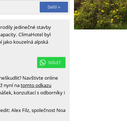
Další »
zrodily jedinečné stavby
kapacity. ClimaHotel byl
í jako kouzelná alpská
SDÍLET
eškudlit? Navštivte online
iž nyní na
tomto odkazu
ášek, konzultací s odborníky i
edit: Alex Filz, společnost Noa