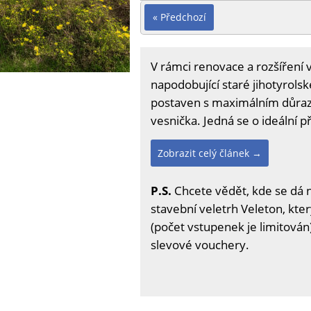
« Předchozí
V rámci renovace a rozšíření 
napodobující staré jihotyrolsk
postaven s maximálním důraze
vesnička. Jedná se o ideální 
Zobrazit celý článek →
P.S.
Chcete vědět, kde se dá 
stavební veletrh Veleton, kter
(počet vstupenek je limitován)
slevové vouchery.