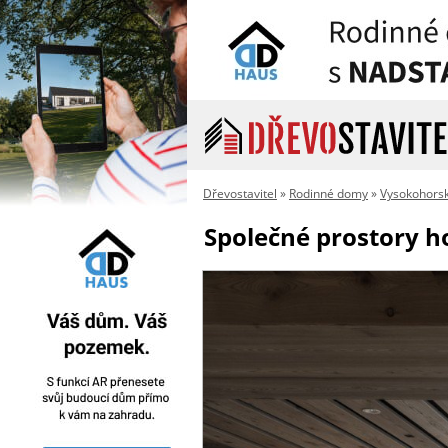
Dřevostavitel
»
Rodinné domy
»
Vysokohorsk
Společné prostory h