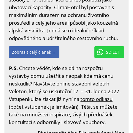
ubytovací kapacity. ClimaHotel byl postaven s
maximálním důrazem na ochranu životního
prostředí a celý jeho areál působí jako kouzelná
alpská vesnička. Jedná se o ideální příklad
odpovědného a udržitelného cestovního ruchu.
Zobrazit celý článek →
SDÍLET
P.S.
Chcete vědět, kde se dá na rozpočtu
výstavby domu ušetřit a naopak kde má cenu
neškudlit? Navštivte online stavební veletrh
Veleton, který se uskuteční 17. – 31. ledna 2027.
Vstupenku lze získat již nyní na
tomto odkazu
(počet vstupenek je limitován). Těšit se můžete
také na množství inspirace, živých přednášek,
konzultací s odborníky i slevové vouchery.
Photocredit: Alex Filz, společnost Noa