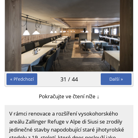
31 / 44
« Předchozí
Další »
Pokračujte ve čtení níže ↓
V rámci renovace a rozšíření vysokohorského
areálu Zallinger Refuge v Alpe di Siusi se zrodily
jedinečné stavby napodobující staré jihotyrolské
stodoly z 19. století, které dnes poslouží jako