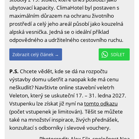
ubytovací kapacity. ClimaHotel byl postaven s
maximálním důrazem na ochranu životního
prostředí a celý jeho areál působí jako kouzelná
alpská vesnička. Jedná se o ideální příklad
odpovědného a udržitelného cestovního ruchu.
Zobrazit celý článek →
SDÍLET
P.S.
Chcete vědět, kde se dá na rozpočtu
výstavby domu ušetřit a naopak kde má cenu
neškudlit? Navštivte online stavební veletrh
Veleton, který se uskuteční 17. – 31. ledna 2027.
Vstupenku lze získat již nyní na
tomto odkazu
(počet vstupenek je limitován). Těšit se můžete
také na množství inspirace, živých přednášek,
konzultací s odborníky i slevové vouchery.
Photocredit: Alex Filz, společnost Noa