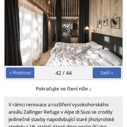
42 / 44
« Předchozí
Další »
Pokračujte ve čtení níže ↓
V rámci renovace a rozšíření vysokohorského
areálu Zallinger Refuge v Alpe di Siusi se zrodily
jedinečné stavby napodobující staré jihotyrolské
stodoly z 19. století, které dnes poslouží jako