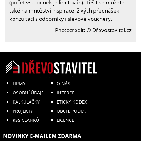
(počet vstupenek je limitován). Těšit se můžete
také na množství inspirace, živých přednášek,
konzultací s odborníky i slevové vouchery.
Photocredit: © Dřevostavitel.cz
FIRMY
O NÁS
OSOBNÍ ÚDAJE
INZERCE
KALKULAČKY
ETICKÝ KODEX
PROJEKTY
OBCH. PODM.
RSS ČLÁNKŮ
LICENCE
NOVINKY E-MAILEM ZDARMA