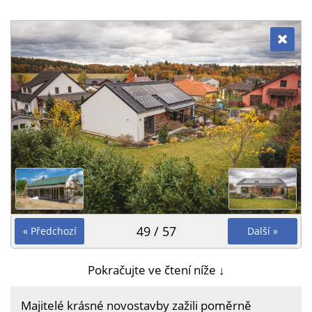
49 / 57
« Předchozí
Další »
Pokračujte ve čtení níže ↓
Majitelé krásné novostavby zažili poměrně