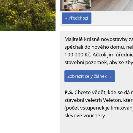
« Předchozí
Majitelé krásné novostavby za
spěchali do nového domu, neby
100 000 Kč. Ačkoli jim úředníc
stavební pozemek, aby se zbyt
Zobrazit celý článek →
P.S.
Chcete vědět, kde se dá 
stavební veletrh Veleton, kter
(počet vstupenek je limitován)
slevové vouchery.