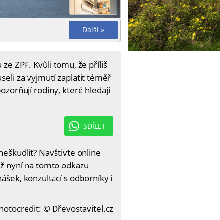
Další »
e ZPF. Kvůli tomu, že příliš
eli za vyjmutí zaplatit téměř
ozorňují rodiny, které hledají
SDÍLET
eškudlit? Navštivte online
iž nyní na
tomto odkazu
ášek, konzultací s odborníky i
hotocredit: © Dřevostavitel.cz