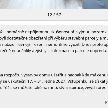
12 / 57
žili poměrně nepříjemnou zkušenost při vyjmutí pozemku z
li dostatečně obezřetní při výběru stavební parcely a mus
i nabízeli levnější řešení, nemohli ho využít. Dnes proto up
ečně neunáhlily a zjistily si informace o parcele dopředu.
na rozpočtu výstavby domu ušetřit a naopak kde má cenu n
ý se uskuteční 17. – 31. ledna 2027. Vstupenku lze získat j
. Těšit se můžete také na množství inspirace, živých předn
P