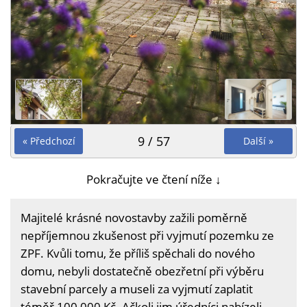
9 / 57
« Předchozí
Další »
Pokračujte ve čtení níže ↓
Majitelé krásné novostavby zažili poměrně
nepříjemnou zkušenost při vyjmutí pozemku ze
ZPF. Kvůli tomu, že příliš spěchali do nového
domu, nebyli dostatečně obezřetní při výběru
stavební parcely a museli za vyjmutí zaplatit
téměř 100 000 Kč. Ačkoli jim úředníci nabízeli