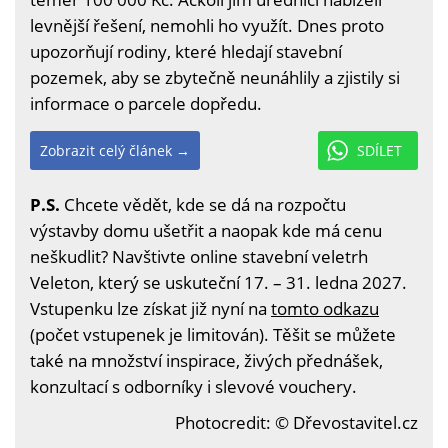
levnější řešení, nemohli ho využít. Dnes proto
upozorňují rodiny, které hledají stavební
pozemek, aby se zbytečně neunáhlily a zjistily si
informace o parcele dopředu.
Zobrazit celý článek →
SDÍLET
P.S.
Chcete vědět, kde se dá na rozpočtu
výstavby domu ušetřit a naopak kde má cenu
neškudlit? Navštivte online stavební veletrh
Veleton, který se uskuteční 17. – 31. ledna 2027.
Vstupenku lze získat již nyní na
tomto odkazu
(počet vstupenek je limitován). Těšit se můžete
také na množství inspirace, živých přednášek,
konzultací s odborníky i slevové vouchery.
Photocredit: © Dřevostavitel.cz