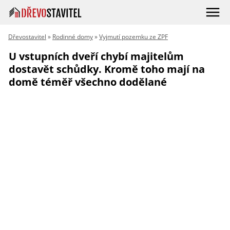
Dřevostavitel
»
Rodinné domy
»
Vyjmutí pozemku ze ZPF
U vstupních dveří chybí majitelům
dostavět schůdky. Kromě toho mají na
domě téměř všechno dodělané