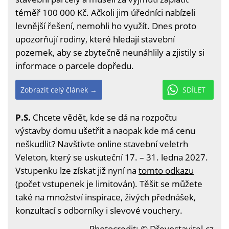
téměř 100 000 Kč. Ačkoli jim úředníci nabízeli
levnější řešení, nemohli ho využít. Dnes proto
upozorňují rodiny, které hledají stavební
pozemek, aby se zbytečně neunáhlily a zjistily si
informace o parcele dopředu.
Zobrazit celý článek →
SDÍLET
P.S.
Chcete vědět, kde se dá na rozpočtu
výstavby domu ušetřit a naopak kde má cenu
neškudlit? Navštivte online stavební veletrh
Veleton, který se uskuteční 17. – 31. ledna 2027.
Vstupenku lze získat již nyní na
tomto odkazu
(počet vstupenek je limitován). Těšit se můžete
také na množství inspirace, živých přednášek,
konzultací s odborníky i slevové vouchery.
Photocredit: © Dřevostavitel.cz