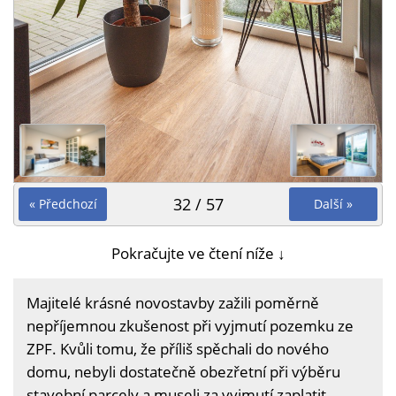
32 / 57
« Předchozí
Další »
Pokračujte ve čtení níže ↓
Majitelé krásné novostavby zažili poměrně
nepříjemnou zkušenost při vyjmutí pozemku ze
ZPF. Kvůli tomu, že příliš spěchali do nového
domu, nebyli dostatečně obezřetní při výběru
stavební parcely a museli za vyjmutí zaplatit