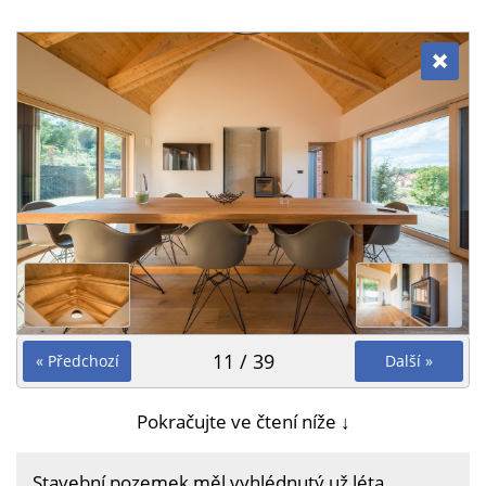
11 / 39
« Předchozí
Další »
Pokračujte ve čtení níže ↓
Stavební pozemek měl vyhlédnutý už léta,