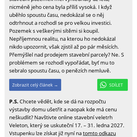
nicméně jeho cena byla příliš vysoká. I když
uběhlo spoustu času, nedokázal se o něj
odtrhnout a rozhodl se pro velkou investici.
Pozemek s veškerými sítěmi si koupil.
Nepříjemnou realitu, na kterou ho nedokázal
nikdo upozornit, však zjistil až po pár měsících.
Přemýšlel nad prodejem stavební parcely? Ne. S
problémem se rozhodl vypořádat, byť mu to
sebralo spoustu času, o penězích nemluvě.
Zobrazit celý článek →
SDÍLET
P.S.
Chcete vědět, kde se dá na rozpočtu
výstavby domu ušetřit a naopak kde má cenu
neškudlit? Navštivte online stavební veletrh
Veleton, který se uskuteční 17. – 31. ledna 2027.
Vstupenku lze získat již nyní na
tomto odkazu