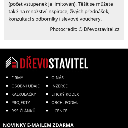
(počet vstupenek je limitován). Těšit se můžete
také na množství inspirace, živých přednášek,
konzultací s odborníky i slevové vouchery.
Photocredit: © Dřevostavitel.cz
FIRMY
O NÁS
OSOBNÍ ÚDAJE
INZERCE
KALKULAČKY
ETICKÝ KODEX
PROJEKTY
OBCH. PODM.
RSS ČLÁNKŮ
LICENCE
NOVINKY E-MAILEM ZDARMA