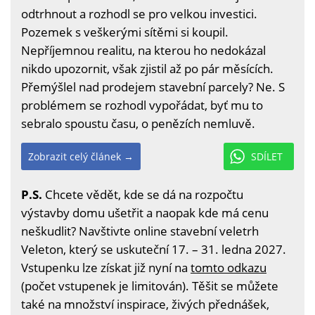
odtrhnout a rozhodl se pro velkou investici.
Pozemek s veškerými sítěmi si koupil.
Nepříjemnou realitu, na kterou ho nedokázal
nikdo upozornit, však zjistil až po pár měsících.
Přemýšlel nad prodejem stavební parcely? Ne. S
problémem se rozhodl vypořádat, byť mu to
sebralo spoustu času, o penězích nemluvě.
Zobrazit celý článek →
SDÍLET
P.S.
Chcete vědět, kde se dá na rozpočtu
výstavby domu ušetřit a naopak kde má cenu
neškudlit? Navštivte online stavební veletrh
Veleton, který se uskuteční 17. – 31. ledna 2027.
Vstupenku lze získat již nyní na
tomto odkazu
(počet vstupenek je limitován). Těšit se můžete
také na množství inspirace, živých přednášek,