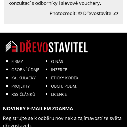
konzultací s odborníky i slevové vouchery.
Photocredit: © Dřevostavitel.cz
FIRMY
O NÁS
OSOBNÍ ÚDAJE
INZERCE
KALKULAČKY
ETICKÝ KODEX
PROJEKTY
OBCH. PODM.
RSS ČLÁNKŮ
LICENCE
NOVINKY E-MAILEM ZDARMA
Registrujte se k odběru novinek a zajímavostí ze světa
dřevostaveb.