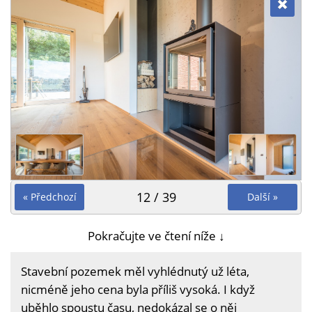
12 / 39
« Předchozí
Další »
Pokračujte ve čtení níže ↓
Stavební pozemek měl vyhlédnutý už léta,
nicméně jeho cena byla příliš vysoká. I když
uběhlo spoustu času, nedokázal se o něj