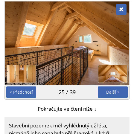
25 / 39
« Předchozí
Další »
Pokračujte ve čtení níže ↓
Stavební pozemek měl vyhlédnutý už léta,
nicméně jeho cena byla příliš vysoká. I když