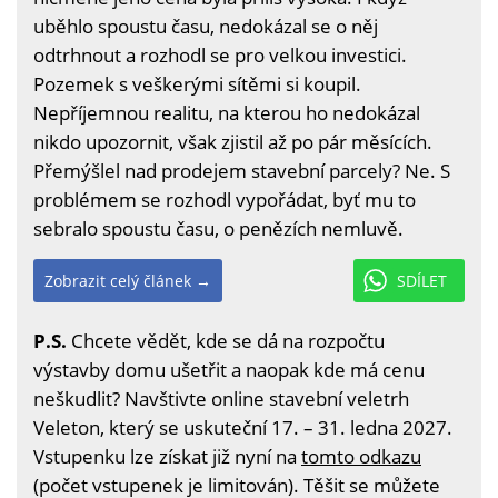
uběhlo spoustu času, nedokázal se o něj
odtrhnout a rozhodl se pro velkou investici.
Pozemek s veškerými sítěmi si koupil.
Nepříjemnou realitu, na kterou ho nedokázal
nikdo upozornit, však zjistil až po pár měsících.
Přemýšlel nad prodejem stavební parcely? Ne. S
problémem se rozhodl vypořádat, byť mu to
sebralo spoustu času, o penězích nemluvě.
Zobrazit celý článek →
SDÍLET
P.S.
Chcete vědět, kde se dá na rozpočtu
výstavby domu ušetřit a naopak kde má cenu
neškudlit? Navštivte online stavební veletrh
Veleton, který se uskuteční 17. – 31. ledna 2027.
Vstupenku lze získat již nyní na
tomto odkazu
(počet vstupenek je limitován). Těšit se můžete