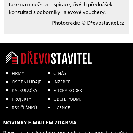
také na množství inspirace, živých přednášek,
konzultací s odborníky i slevové vouchery.
Photocredit: © Dřevostavitel.cz
FIRMY
O NÁS
OSOBNÍ ÚDAJE
INZERCE
KALKULAČKY
ETICKÝ KODEX
PROJEKTY
OBCH. PODM.
RSS ČLÁNKŮ
LICENCE
NOVINKY E-MAILEM ZDARMA
Registrujte se k odběru novinek a zajímavostí ze světa