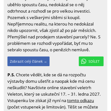
uběhlo spoustu času, nedokázal se o něj
odtrhnout a rozhodl se pro velkou investici.
Pozemek s veškerými sítěmi si koupil.
Nepříjemnou realitu, na kterou ho nedokázal
nikdo upozornit, však zjistil až po pár měsících.
Přemýšlel nad prodejem stavební parcely? Ne. S
problémem se rozhodl vypořádat, byť mu to
sebralo spoustu času, o penězích nemluvě.
Zobrazit celý článek →
SDÍLET
P.S.
Chcete vědět, kde se dá na rozpočtu
výstavby domu ušetřit a naopak kde má cenu
neškudlit? Navštivte online stavební veletrh
Veleton, který se uskuteční 17. – 31. ledna 2027.
Vstupenku lze získat již nyní na
tomto odkazu
(počet vstupenek je limitován). Těšit se můžete