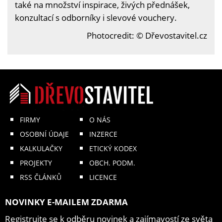
také na množství inspirace, živých přednášek,
konzultací s odborníky i slevové vouchery.
Photocredit: © Dřevostavitel.cz
FIRMY
O NÁS
OSOBNÍ ÚDAJE
INZERCE
KALKULAČKY
ETICKÝ KODEX
PROJEKTY
OBCH. PODM.
RSS ČLÁNKŮ
LICENCE
NOVINKY E-MAILEM ZDARMA
Registrujte se k odběru novinek a zajímavostí ze světa