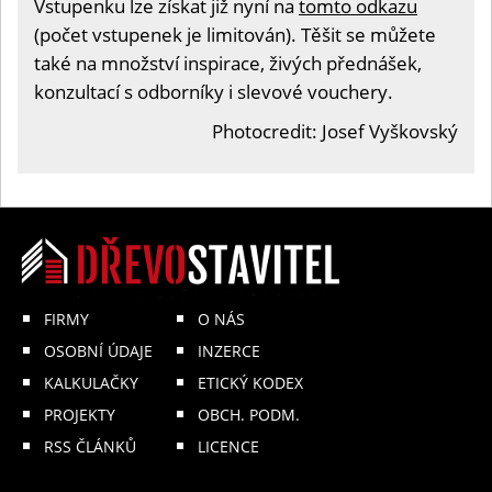
Vstupenku lze získat již nyní na
tomto odkazu
(počet vstupenek je limitován). Těšit se můžete
také na množství inspirace, živých přednášek,
konzultací s odborníky i slevové vouchery.
Photocredit: Josef Vyškovský
FIRMY
O NÁS
OSOBNÍ ÚDAJE
INZERCE
KALKULAČKY
ETICKÝ KODEX
PROJEKTY
OBCH. PODM.
RSS ČLÁNKŮ
LICENCE