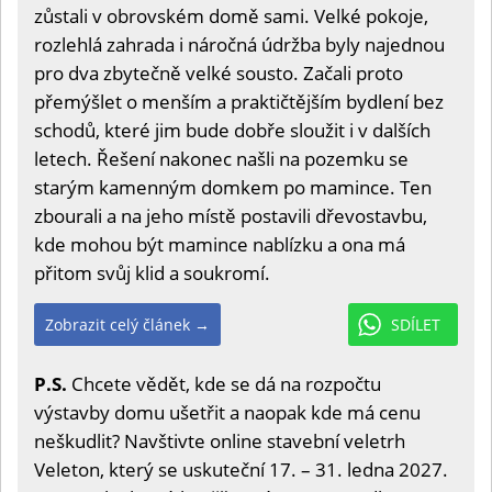
zůstali v obrovském domě sami. Velké pokoje,
rozlehlá zahrada i náročná údržba byly najednou
pro dva zbytečně velké sousto. Začali proto
přemýšlet o menším a praktičtějším bydlení bez
schodů, které jim bude dobře sloužit i v dalších
letech. Řešení nakonec našli na pozemku se
starým kamenným domkem po mamince. Ten
zbourali a na jeho místě postavili dřevostavbu,
kde mohou být mamince nablízku a ona má
přitom svůj klid a soukromí.
Zobrazit celý článek →
SDÍLET
P.S.
Chcete vědět, kde se dá na rozpočtu
výstavby domu ušetřit a naopak kde má cenu
neškudlit? Navštivte online stavební veletrh
Veleton, který se uskuteční 17. – 31. ledna 2027.