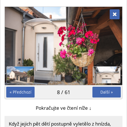
8 / 61
« Předchozí
Další »
Pokračujte ve čtení níže ↓
Když jejich pět dětí postupně vyletělo z hnízda,