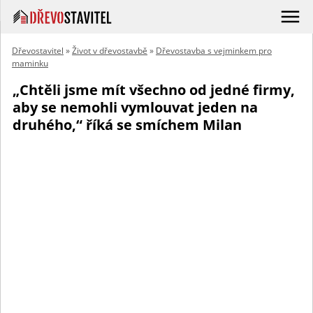
Dřevostavitel
»
Život v dřevostavbě
»
Dřevostavba s vejminkem pro
maminku
„Chtěli jsme mít všechno od jedné firmy,
aby se nemohli vymlouvat jeden na
druhého,“ říká se smíchem Milan