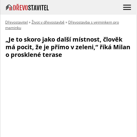
Dřevostavitel
»
Život v dřevostavbě
»
Dřevostavba s vejminkem pro
maminku
„Je to skoro jako další místnost, člověk
má pocit, že je přímo v zeleni,“ říká Milan
o prosklené terase