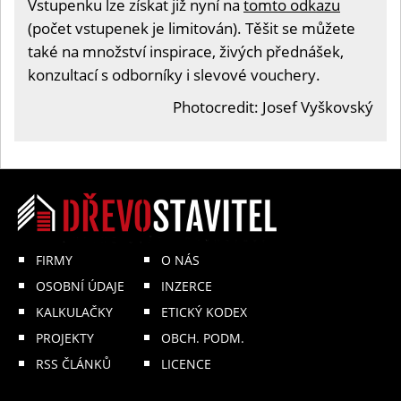
Vstupenku lze získat již nyní na
tomto odkazu
(počet vstupenek je limitován). Těšit se můžete
také na množství inspirace, živých přednášek,
konzultací s odborníky i slevové vouchery.
Photocredit: Josef Vyškovský
FIRMY
O NÁS
OSOBNÍ ÚDAJE
INZERCE
KALKULAČKY
ETICKÝ KODEX
PROJEKTY
OBCH. PODM.
RSS ČLÁNKŮ
LICENCE