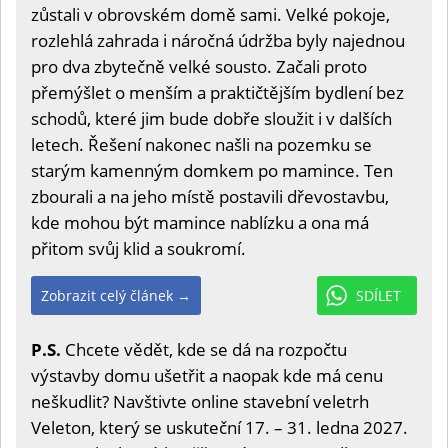
zůstali v obrovském domě sami. Velké pokoje,
rozlehlá zahrada i náročná údržba byly najednou
pro dva zbytečně velké sousto. Začali proto
přemýšlet o menším a praktičtějším bydlení bez
schodů, které jim bude dobře sloužit i v dalších
letech. Řešení nakonec našli na pozemku se
starým kamenným domkem po mamince. Ten
zbourali a na jeho místě postavili dřevostavbu,
kde mohou být mamince nablízku a ona má
přitom svůj klid a soukromí.
Zobrazit celý článek →
SDÍLET
P.S.
Chcete vědět, kde se dá na rozpočtu
výstavby domu ušetřit a naopak kde má cenu
neškudlit? Navštivte online stavební veletrh
Veleton, který se uskuteční 17. – 31. ledna 2027.