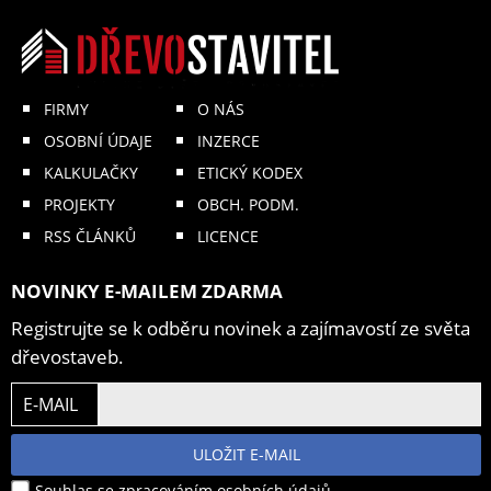
FIRMY
O NÁS
OSOBNÍ ÚDAJE
INZERCE
KALKULAČKY
ETICKÝ KODEX
PROJEKTY
OBCH. PODM.
RSS ČLÁNKŮ
LICENCE
NOVINKY E-MAILEM ZDARMA
Registrujte se k odběru novinek a zajímavostí ze světa
dřevostaveb.
E-MAIL
ULOŽIT E-MAIL
Souhlas se zpracováním osobních údajů