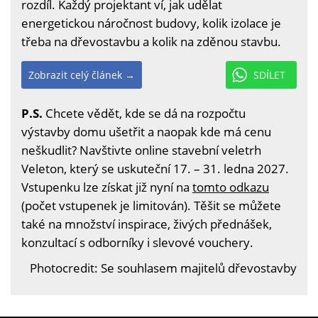
rozdíl. Každý projektant ví, jak udělat
energetickou náročnost budovy, kolik izolace je
třeba na dřevostavbu a kolik na zděnou stavbu.
Zobrazit celý článek →
SDÍLET
P.S.
Chcete vědět, kde se dá na rozpočtu
výstavby domu ušetřit a naopak kde má cenu
neškudlit? Navštivte online stavební veletrh
Veleton, který se uskuteční 17. – 31. ledna 2027.
Vstupenku lze získat již nyní na
tomto odkazu
(počet vstupenek je limitován). Těšit se můžete
také na množství inspirace, živých přednášek,
konzultací s odborníky i slevové vouchery.
Photocredit: Se souhlasem majitelů dřevostavby