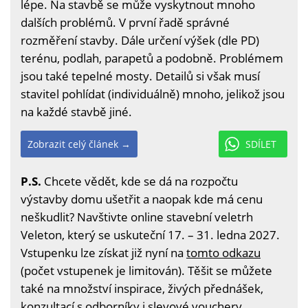
lépe. Na stavbě se může vyskytnout mnoho
dalších problémů. V první řadě správné
rozměření stavby. Dále určení výšek (dle PD)
terénu, podlah, parapetů a podobně. Problémem
jsou také tepelné mosty. Detailů si však musí
stavitel pohlídat (individuálně) mnoho, jelikož jsou
na každé stavbě jiné.
Zobrazit celý článek →
SDÍLET
P.S.
Chcete vědět, kde se dá na rozpočtu
výstavby domu ušetřit a naopak kde má cenu
neškudlit? Navštivte online stavební veletrh
Veleton, který se uskuteční 17. – 31. ledna 2027.
Vstupenku lze získat již nyní na
tomto odkazu
(počet vstupenek je limitován). Těšit se můžete
také na množství inspirace, živých přednášek,
konzultací s odborníky i slevové vouchery.