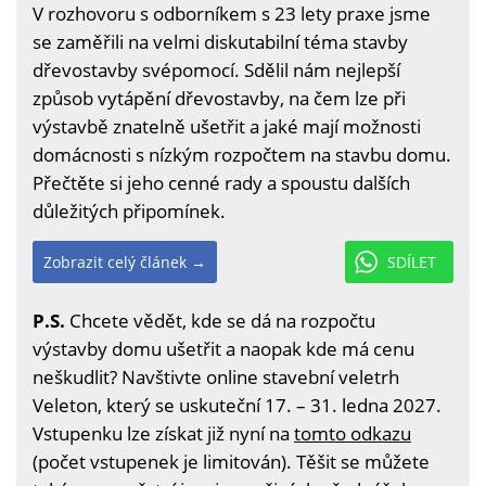
V rozhovoru s odborníkem s 23 lety praxe jsme
se zaměřili na velmi diskutabilní téma stavby
dřevostavby svépomocí. Sdělil nám nejlepší
způsob vytápění dřevostavby, na čem lze při
výstavbě znatelně ušetřit a jaké mají možnosti
domácnosti s nízkým rozpočtem na stavbu domu.
Přečtěte si jeho cenné rady a spoustu dalších
důležitých připomínek.
Zobrazit celý článek →
SDÍLET
P.S.
Chcete vědět, kde se dá na rozpočtu
výstavby domu ušetřit a naopak kde má cenu
neškudlit? Navštivte online stavební veletrh
Veleton, který se uskuteční 17. – 31. ledna 2027.
Vstupenku lze získat již nyní na
tomto odkazu
(počet vstupenek je limitován). Těšit se můžete