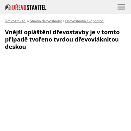
Dřevostavitel
»
Stavba dřevostavby
»
Dřevostavba svépomocí
Vnější opláštění dřevostavby je v tomto
případě tvořeno tvrdou dřevovláknitou
deskou