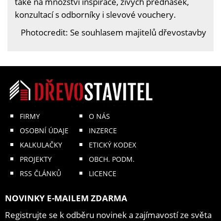
také na množství inspirace, živých přednášek,
konzultací s odborníky i slevové vouchery.
Photocredit: Se souhlasem majitelů dřevostavby
FIRMY
O NÁS
OSOBNÍ ÚDAJE
INZERCE
KALKULAČKY
ETICKÝ KODEX
PROJEKTY
OBCH. PODM.
RSS ČLÁNKŮ
LICENCE
NOVINKY E-MAILEM ZDARMA
Registrujte se k odběru novinek a zajímavostí ze světa