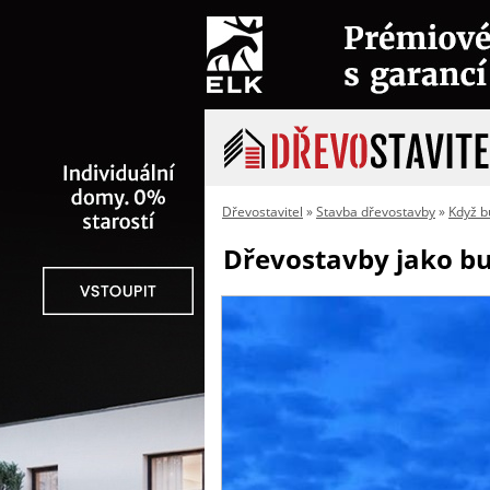
Dřevostavitel
»
Stavba dřevostavby
»
Když b
Dřevostavby jako bu