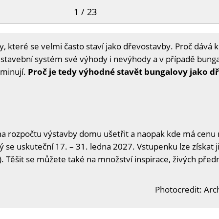
1 / 23
 které se velmi často staví jako dřevostavby. Proč dává 
 stavební systém své výhody i nevýhody a v případě bunga
iminují.
Proč je tedy výhodné stavět bungalovy jako d
na rozpočtu výstavby domu ušetřit a naopak kde má cenu n
ý se uskuteční 17. – 31. ledna 2027. Vstupenku lze získat j
. Těšit se můžete také na množství inspirace, živých předn
Photocredit: Arc