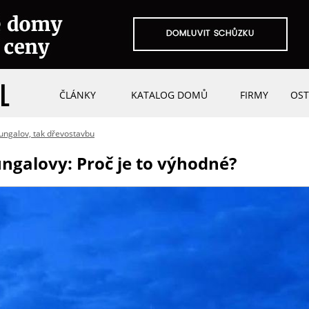
ČLÁNKY
KATALOG DOMŮ
FIRMY
OST
ungalov, tak dřevostavbu
ngalovy: Proč je to výhodné?