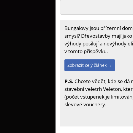
Bungalovy jsou přízemní domy,
smysl? Dřevostavby mají jako
výhody posilují a nevýhody el
v tomto příspěvku.
Zobrazit celý článek →
P.S.
Chcete vědět, kde se dá 
stavební veletrh Veleton, kter
(počet vstupenek je limitován)
slevové vouchery.