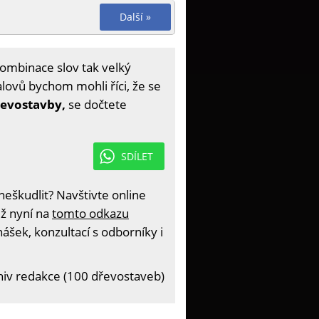
Další »
kombinace slov tak velký
lovů bychom mohli říci, že se
řevostavby,
se dočtete
SDÍLET
eškudlit? Navštivte online
iž nyní na
tomto odkazu
ášek, konzultací s odborníky i
hiv redakce (100 dřevostaveb)