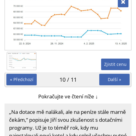
Zjistit cenu
10 / 11
« Předchozí
Další »
Pokračujte ve čtení níže ↓
„Na dotace mě nalákali, ale na peníze stále marně
čekám,“ popisuje Jiří svou zkušenost s dotačními
programy. Už je to téměř rok, kdy mu
nainstalovali nový kotel a kdy splnil všechny nutné