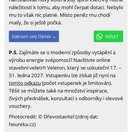
náležitosti k tomu, aby mohl čerpat dotaci. Nebylo
mu to však nic platné. Místo peněz mu chodí
maily, že si ještě počká.
Zobrazit celý článek →
SDÍLET
P.S.
Zajímáte se o moderní způsoby vytápění a
výrobu energie svépomocí? Navštivte online
stavební veletrh Veleton, který se uskuteční 17. –
31. ledna 2027. Vstupenku lze získat již nyní na
tomto odkazu
(počet vstupenek je limitován).
Těšit se můžete také na množství inspirace,
živých přednášek, konzultací s odborníky i slevové
vouchery.
Photocredit: © Dřevostavitel (zdroj dat:
heureka.cz)