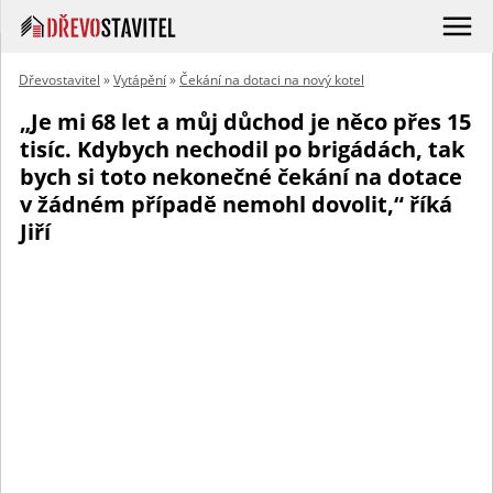
Dřevostavitel
»
Vytápění
»
Čekání na dotaci na nový kotel
„Je mi 68 let a můj důchod je něco přes 15
tisíc. Kdybych nechodil po brigádách, tak
bych si toto nekonečné čekání na dotace
v žádném případě nemohl dovolit,“ říká
Jiří