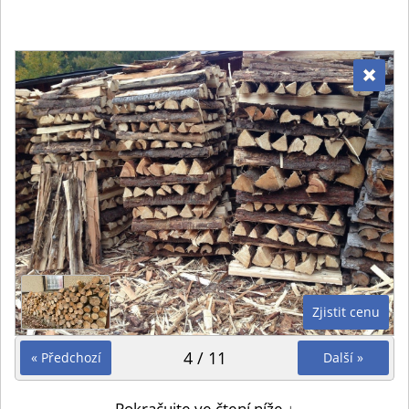
Zjistit cenu
4 / 11
« Předchozí
Další »
Pokračujte ve čtení níže ↓