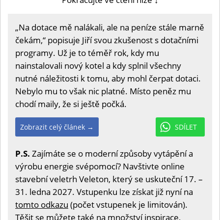
„Na dotace mě nalákali, ale na peníze stále marně
čekám,“ popisuje Jiří svou zkušenost s dotačními
programy. Už je to téměř rok, kdy mu
nainstalovali nový kotel a kdy splnil všechny
nutné náležitosti k tomu, aby mohl čerpat dotaci.
Nebylo mu to však nic platné. Místo peněz mu
chodí maily, že si ještě počká.
Zobrazit celý článek →
SDÍLET
P.S.
Zajímáte se o moderní způsoby vytápění a
výrobu energie svépomocí? Navštivte online
stavební veletrh Veleton, který se uskuteční 17. –
31. ledna 2027. Vstupenku lze získat již nyní na
tomto odkazu
(počet vstupenek je limitován).
Těšit se můžete také na množství inspirace,