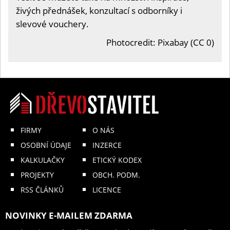
živých přednášek, konzultací s odborníky i
slevové vouchery.
Photocredit: Pixabay (CC 0)
FIRMY
O NÁS
OSOBNÍ ÚDAJE
INZERCE
KALKULAČKY
ETICKÝ KODEX
PROJEKTY
OBCH. PODM.
RSS ČLÁNKŮ
LICENCE
NOVINKY E-MAILEM ZDARMA