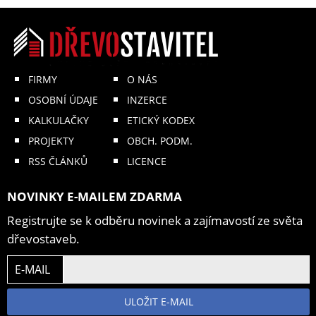
FIRMY
O NÁS
OSOBNÍ ÚDAJE
INZERCE
KALKULAČKY
ETICKÝ KODEX
PROJEKTY
OBCH. PODM.
RSS ČLÁNKŮ
LICENCE
NOVINKY E-MAILEM ZDARMA
Registrujte se k odběru novinek a zajímavostí ze světa
dřevostaveb.
E-MAIL
ULOŽIT E-MAIL