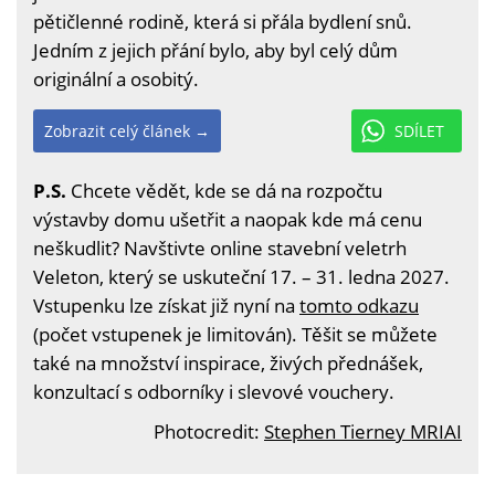
pětičlenné rodině, která si přála bydlení snů.
Jedním z jejich přání bylo, aby byl celý dům
originální a osobitý.
Zobrazit celý článek →
SDÍLET
P.S.
Chcete vědět, kde se dá na rozpočtu
výstavby domu ušetřit a naopak kde má cenu
neškudlit? Navštivte online stavební veletrh
Veleton, který se uskuteční 17. – 31. ledna 2027.
Vstupenku lze získat již nyní na
tomto odkazu
(počet vstupenek je limitován). Těšit se můžete
také na množství inspirace, živých přednášek,
konzultací s odborníky i slevové vouchery.
Photocredit:
Stephen Tierney MRIAI