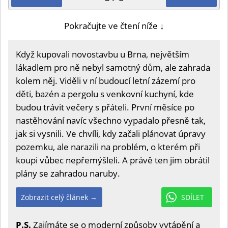
Pokračujte ve čtení níže ↓
Když kupovali novostavbu u Brna, největším
lákadlem pro ně nebyl samotný dům, ale zahrada
kolem něj. Viděli v ní budoucí letní zázemí pro
děti, bazén a pergolu s venkovní kuchyní, kde
budou trávit večery s přáteli. První měsíce po
nastěhování navíc všechno vypadalo přesně tak,
jak si vysnili. Ve chvíli, kdy začali plánovat úpravy
pozemku, ale narazili na problém, o kterém při
koupi vůbec nepřemýšleli. A právě ten jim obrátil
plány se zahradou naruby.
Zobrazit celý článek →
SDÍLET
P.S.
Zajímáte se o moderní způsoby vytápění a