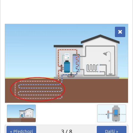
3 / 8
« Předchozí
Další »