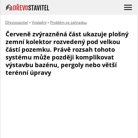
Dřevostavitel
»
Vytápění
»
Problém se zahradou
Červeně zvýrazněná část ukazuje plošný
zemní kolektor rozvedený pod velkou
částí pozemku. Právě rozsah tohoto
systému může později komplikovat
výstavbu bazénu, pergoly nebo větší
terénní úpravy